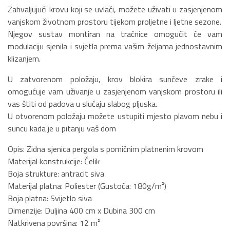
Zahvaljujući krovu koji se uvlači, možete uživati u zasjenjenom
vanjskom životnom prostoru tijekom proljetne i ljetne sezone.
Njegov sustav montiran na tračnice omogućit će vam
modulaciju sjenila i svjetla prema vašim željama jednostavnim
klizanjem.
U zatvorenom položaju, krov blokira sunčeve zrake i
omogućuje vam uživanje u zasjenjenom vanjskom prostoru ili
vas štiti od padova u slučaju slabog pljuska.
U otvorenom položaju možete ustupiti mjesto plavom nebu i
suncu kada je u pitanju vaš dom
Opis: Zidna sjenica pergola s pomičnim platnenim krovom
Materijal konstrukcije: Čelik
Boja strukture: antracit siva
Materijal platna: Poliester (Gustoća: 180g/m²)
Boja platna: Svijetlo siva
Dimenzije: Duljina 400 cm x Dubina 300 cm
Natkrivena površina: 12 m²