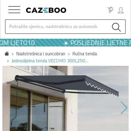
M LJETO10
☀️ POSLJEDNJE LJETNE P
Nadstrešnica i suncobran
Ručna tenda
Jednodijelna tenda VECCHIO 300L250…