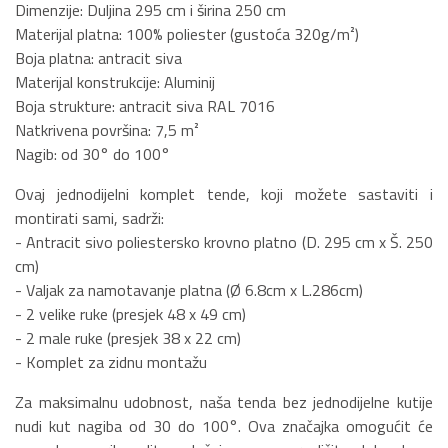
Dimenzije: Duljina 295 cm i širina 250 cm
Materijal platna: 100% poliester (gustoća 320g/m²)
Boja platna: antracit siva
Materijal konstrukcije: Aluminij
Boja strukture: antracit siva RAL 7016
Natkrivena površina: 7,5 m²
Nagib: od 30° do 100°
Ovaj jednodijelni komplet tende, koji možete sastaviti i
montirati sami, sadrži:
- Antracit sivo poliestersko krovno platno (D. 295 cm x Š. 250
cm)
- Valjak za namotavanje platna (Ø 6.8cm x L.286cm)
- 2 velike ruke (presjek 48 x 49 cm)
- 2 male ruke (presjek 38 x 22 cm)
- Komplet za zidnu montažu
Za maksimalnu udobnost, naša tenda bez jednodijelne kutije
nudi kut nagiba od 30 do 100°. Ova značajka omogućit će