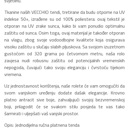
svjetlinu.
Tkanine naših VECCHIO tendi, tretirane da budu otporne na UV
indekse 50+, izrađene su od 100% poliestera: ovaj tekstil je
otporan na UV zrake sunca, kako bi vam ponudio optimalnu
zaštitu od sunca. Osim toga, ovaj materijal je također otporan
na vlagu, zbog svoje vodoodbojne kvalitete koja osigurava
visoku zaštitu u slučaju slabih pljuskova. Sa svojom izuzetnom
gustoćom od 320 grama po četvornom metru, naša rolo
zavjesa nudi robusnu zaštitu od potencijalnih vremenskih
nepogoda, čuvajući tako svoju eleganciju i čvrstoću tijekom
vremena.
Uz jednostavnost korištenja, naše rolete će vam omogućiti da
svom vanjskom uređenju dodate dašak elegancije. Krovno
platno antracit sive boje, zahvaljujući svojoj bezvremenskoj
boji, prilagodit će se svakom stilu posjeda te vas tako
šarmirati i uljepšati vaš vanjski prostor.
Opis: Jednodijelna ručna platnena tenda