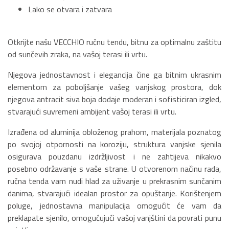
Lako se otvara i zatvara
Otkrijte našu VECCHIO ručnu tendu, bitnu za optimalnu zaštitu
od sunčevih zraka, na vašoj terasi ili vrtu.
Njegova jednostavnost i elegancija čine ga bitnim ukrasnim
elementom za poboljšanje vašeg vanjskog prostora, dok
njegova antracit siva boja dodaje moderan i sofisticiran izgled,
stvarajući suvremeni ambijent vašoj terasi ili vrtu.
Izrađena od aluminija obloženog prahom, materijala poznatog
po svojoj otpornosti na koroziju, struktura vanjske sjenila
osigurava pouzdanu izdržljivost i ne zahtijeva nikakvo
posebno održavanje s vaše strane. U otvorenom načinu rada,
ručna tenda vam nudi hlad za uživanje u prekrasnim sunčanim
danima, stvarajući idealan prostor za opuštanje. Korištenjem
poluge, jednostavna manipulacija omogućit će vam da
preklapate sjenilo, omogućujući vašoj vanjštini da povrati punu