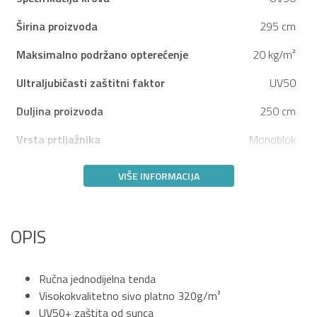
Širina proizvoda
295 cm
Maksimalno podržano opterećenje
20 kg/m²
Ultraljubičasti zaštitni faktor
UV50
Duljina proizvoda
250 cm
Vrsta prtljažnika
Monoblok
VIŠE INFORMACIJA
OPIS
Ručna jednodijelna tenda
Visokokvalitetno sivo platno 320g/m²
UV50+ zaštita od sunca