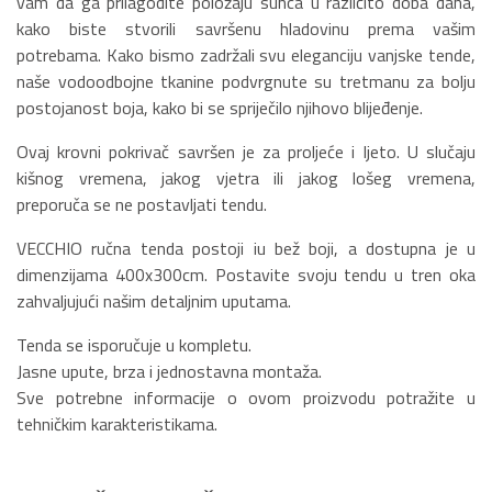
vam da ga prilagodite položaju sunca u različito doba dana,
kako biste stvorili savršenu hladovinu prema vašim
potrebama. Kako bismo zadržali svu eleganciju vanjske tende,
naše vodoodbojne tkanine podvrgnute su tretmanu za bolju
postojanost boja, kako bi se spriječilo njihovo blijeđenje.
Ovaj krovni pokrivač savršen je za proljeće i ljeto. U slučaju
kišnog vremena, jakog vjetra ili jakog lošeg vremena,
preporuča se ne postavljati tendu.
VECCHIO ručna tenda postoji iu bež boji, a dostupna je u
dimenzijama 400x300cm. Postavite svoju tendu u tren oka
zahvaljujući našim detaljnim uputama.
Tenda se isporučuje u kompletu.
Jasne upute, brza i jednostavna montaža.
Sve potrebne informacije o ovom proizvodu potražite u
tehničkim karakteristikama.