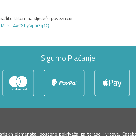
ađite klikom na sljedeću poveznicu:
GTMUk_4yCGRgVphi3q1Q
Sigurno Plaćanje
h vanjskih elemenata, posebno pokrivača za terase i vrtove, Caz