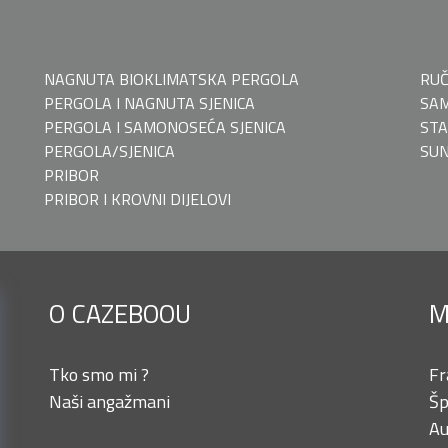
NAGNUTA BIOKLIMATSKA PERGOLA
RU
PERGOLA I NAGNUTA SJENICA
SAM
PERGOLA I SAMONOSEĆA SJENICA
STA
PERGOLA/SJENICA
SUN
PRIBOR
PRIBOR I KROVNI DIJELOVI
O CAZEBOOU
M
Tko smo mi ?
Fr
Naši angažmani
Šp
Au