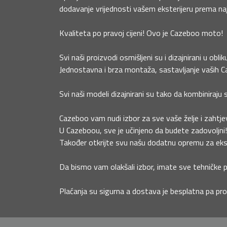
dodavanje vrijednosti vašem eksterijeru prema najn
Kvaliteta po pravoj cijeni! Ovo je Cazeboo moto!
Svi naši proizvodi osmišljeni su i dizajnirani u obli
Jednostavna i brza montaža, sastavljanje vaših Caz
Svi naši modeli dizajnirani su tako da kombiniraju 
Cazeboo vam nudi izbor za sve vaše želje i zahtjev
U Cazeboou, sve je učinjeno da budete zadovoljni!
Također otkrijte svu našu dodatnu opremu za eksteri
Da bismo vam olakšali izbor, imate sve tehničke po
Plaćanja su sigurna a dostava je besplatna pa pro