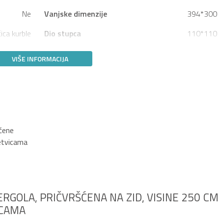
Ne
Vanjske dimenzije
394*300
ica kurble
Dio stupca
110*110
VIŠE INFORMACIJA
učene
letvicama
RGOLA, PRIČVRŠĆENA NA ZID, VISINE 250 CM
ICAMA