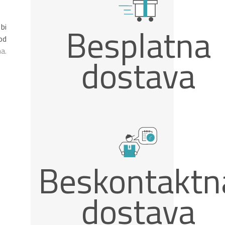
Besplatna
bi
od
a.
dostava
Beskontaktn
dostava