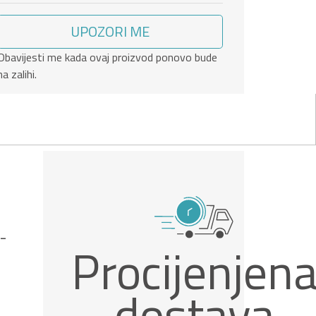
UPOZORI ME
Obavijesti me kada ovaj proizvod ponovo bude
na zalihi.
-
Procijenjen
dostava