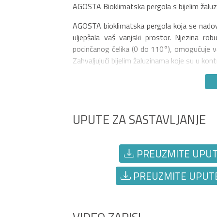
AGOSTA Bioklimatska pergola s bijelim žaluz
AGOSTA bioklimatska pergola koja se nadove
uljepšala vaš vanjski prostor. Njezina ro
pocinčanog čelika (0 do 110°), omogućuje v
Zahvaljujući bijelim žaluzinama koje su u ko
UPUTE ZA SASTAVLJANJE
PREUZMITE UPUTE 
PREUZMITE UPUTE 