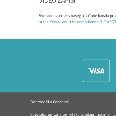
VIDEO ZAPISI
Sve videozapise s našeg YouTube kanala pron
https://www.youtube.com/channel/UCm3
Dobrodošli u Cazeboo!
Specijaliziran za internetsku prodaju moderni