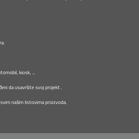
ra.
omobil, kiosk, ...
đeni da usavršite svoj projekt .
a svim našim listovima proizvoda.