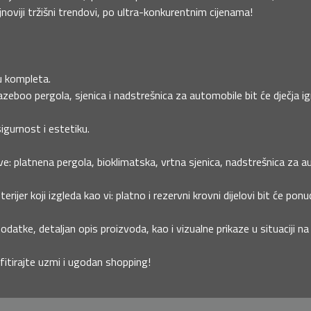
oviji tržišni trendovi, po ultra-konkurentnim cijenama!
ku kompleta.
eboo pergola, sjenica i nadstrešnica za automobile bit će dječja ig
sigurnost i estetiku.
e: platnena pergola, bioklimatska, vrtna sjenica, nadstrešnica za aut
jer koji izgleda kao vi: platno i rezervni krovni dijelovi bit će ponu
datke, detaljan opis proizvoda, kao i vizualne prikaze u situaciji n
fitirajte uzmi i ugodan shopping!