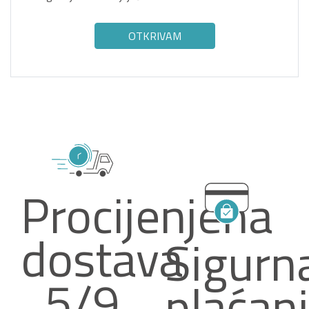
OTKRIVAM
Procijenjena
dostava
Sigurn
5/9
plaćan