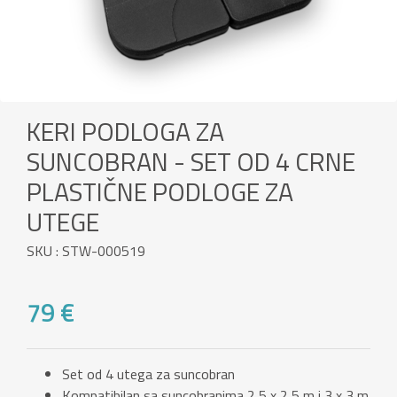
KERI PODLOGA ZA
SUNCOBRAN - SET OD 4 CRNE
PLASTIČNE PODLOGE ZA
UTEGE
SKU : STW-000519
79 €
Set od 4 utega za suncobran
Kompatibilan sa suncobranima 2,5 x 2,5 m i 3 x 3 m