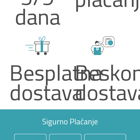
dana
Besplatna
Beskon
dostava
dostav
Sigurno Plaćanje