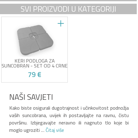
SVI PROIZVODI U KATEGORIJI
KERI PODLOGA ZA
SUNCOBRAN - SET OD 4 CRNE
PLASTIČNE PODLOGE ZA
79 €
UTEGE
Set od 4 utega za suncobran
Kompatibilan sa
NAŠI SAVJETI
suncobranima 2,5 x 2,5 m i 3 x
3 m
Žrtva vlastitog uspjeha!
Crna boja
Kako biste osigurali dugotrajnost i učinkovitost podnožja
Izdržljiva plastika
vaših suncobrana, uvijek ih postavljajte na ravnu, čistu
površinu. Izbjegavajte neravno ili nagnuto tlo koje bi
moglo ugroziti …
Čitaj više