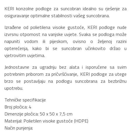
KERI konzolne podloge za suncobran idealno su rješenje za
osiguravanje optimalne stabilnosti vašeg suncobrana.
Izrađene od polietilena visoke gustoće, KERI podloge nude
izvrsnu otpornost na vanjske uvjete. Svaka se podloga može
napuniti vodom ili pijeskom, ovisno o željenoj razini
opterećenja, kako bi se suncobran učinkovito držao u
vjetrovitim uvjetima.
Jednostavne za ugradnju bez alata i isporučene sa svim
potrebnim priborom za pričvršćivanje, KERI podloge za utege
brzo se postavljaju na podlogu suncobrana za bezbrižnu
upotrebu.
Tehničke specifikacije
Broj pločica: 4
Dimenzije pločica: 50 x 50 x 7,5 cm
Materijal: Polietilen visoke gustoće (HDPE)
Način punjenja: