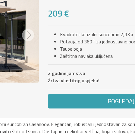
209 €
Kvadratni konzolni suncobran 2,93 x
Next
Rotacija od 360° za jednostavno po
Taupe boja
Zaštitna navlaka uključena
2 godine jamstva
Žrtva vlastitog uspjeha!
POGLEDAJ
nzolni suncobran Casanoov. Elegantan, robustan i jednostavan za koriš
ito štiti od sunca. Dostupan u nekoliko veličina, boja i stilova, 