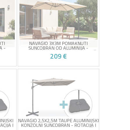
tavno
Rotacija od 360° za jednostavno
podešavanje sjene
!
Žrtva vlastitog uspjeha!
Taupe boja
Zaštitna navlaka uključena
TI
NAVAGIO 3X3M POMAKNUTI
A -
SUNCOBRAN OD ALUMINIJA -
 - SIVI
ROTIRAJUĆI I NAGIBNI ZA 360° - BEŽ
209 €
n 2,93
Kvadratni konzolni suncobran 2,93
m x 2,93 m
tavno
Rotacija od 360° za jednostavno
podešavanje sjene
!
Žrtva vlastitog uspjeha!
Bež boja
Zaštitna navlaka uključena
NIJSKI
NAVAGIO 2,5X2,5M TAUPE ALUMINIJSKI
CIJA I
KONZOLNI SUNCOBRAN - ROTACIJA I
LOČE
NAGIB OD 360° + BALASTNE PLOČE