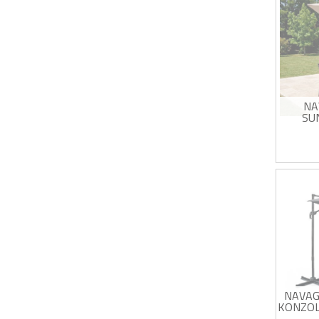
Rot
pod
Bež
Zašt
NA
SU
ROTI
Kvad
2,9
Rot
pod
Tau
Zašt
NAVAGI
KONZOL
N