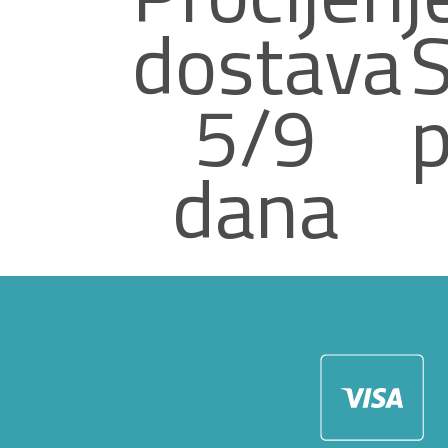
dostava
S
5/9
p
dana