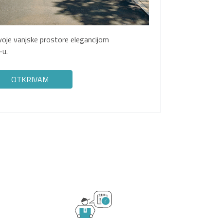
svoje vanjske prostore elegancijom
-u.
OTKRIVAM