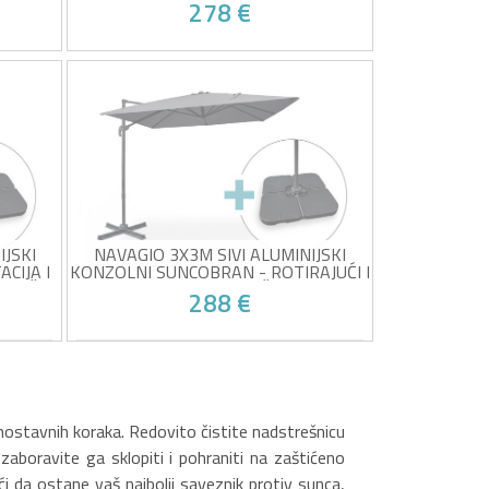
278 €
Tkanina otporna na UV zračenje u
nagib
boji taupe
Rotacija od 360° i podesivi nagib
laka
Čvrsti aluminijski okvir
!
Žrtva vlastitog uspjeha!
Uključeni utezi i zaštitna navlaka
JSKI
NAVAGIO 3X3M SIVI ALUMINIJSKI
CIJA I
KONZOLNI SUNCOBRAN - ROTIRAJUĆI I
 PLOČE
NAGIBNI ZA 360° + PLOČE ZA UTEGE
288 €
Siva tkanina otporna na UV zračenje
nagib
Rotacija od 360° i podesivi nagib
Čvrsti aluminijski okvir
laka
Uključeni utezi i zaštitna navlaka
!
Žrtva vlastitog uspjeha!
nostavnih koraka. Redovito čistite nadstrešnicu
zaboravite ga sklopiti i pohraniti na zaštićeno
 da ostane vaš najbolji saveznik protiv sunca,