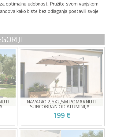
čnost za optimalnu udobnost. Pružite svom vanjskom
asanoova kako biste bez odlaganja postavili svoje
GORIJI
NUTI
NAVAGIO 2,5X2,5M POMAKNUTI
A -
SUNCOBRAN OD ALUMINIJA -
 - SIVI
ROTIRAJUĆI I NAGIBNI ZA 360° -
199 €
TAUPE
n 2,5 x
Kvadratni konzolni suncobran 2,5 x
2,5 m