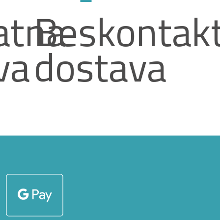
atna
Beskontak
va
dostava