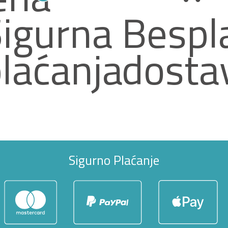
igurna
Bespl
laćanja
dosta
Sigurno Plaćanje