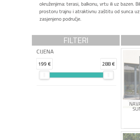
okruženjima: terasi, balkonu, vrtu ili uz bazen. 
prostoru trajnu i atraktivnu zaštitu od sunca uz
zasjenjeno područje.
FILTERI
CIJENA
199 €
288 €
NAV
SU
ROTIRA
Kvad
2,5