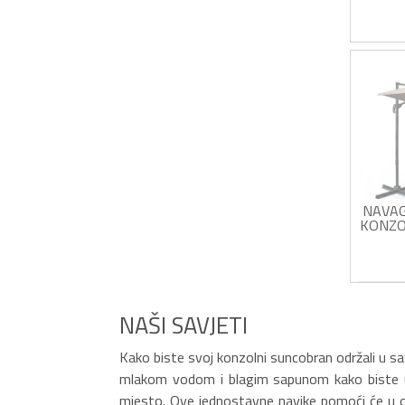
Siva
Rota
Čvrs
Uklj
NAVAG
KONZO
NAGIB
Tkan
boji
NAŠI SAVJETI
Rota
Čvrs
Uklj
Kako biste svoj konzolni suncobran održali u s
mlakom vodom i blagim sapunom kako biste uklon
mjesto. Ove jednostavne navike pomoći će u oč