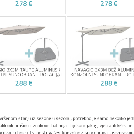
278 €
278 €
 tkanina otporna na UV zračenje
UV otporna bež tkanina
cija od 360° i podesivi nagib
Rotacija od 360° i podesivi 
ti aluminijski okvir
Čvrsti aluminijski okvir
učeni utezi i zaštitna navlaka
Uključeni utezi i zaštitna nav
Žrtva vlastitog uspjeha!
Žrtva vlastitog uspjeha
IO 3X3M TAUPE ALUMINIJSKI
NAVAGIO 3X3M BEŽ ALUMINI
LNI SUNCOBRAN - ROTACIJA I
KONZOLNI SUNCOBRAN - ROTA
 OD 360° + BALASTNE PLOČE
NAGIB OD 360° + BALASTNE
288 €
288 €
ina otporna na UV zračenje u
UV otporna bež tkanina
 taupe
Rotacija od 360° i podesivi 
cija od 360° i podesivi nagib
Čvrsti aluminijski okvir
ti aluminijski okvir
Uključeni utezi i zaštitna nav
Žrtva vlastitog uspjeha!
Žrtva vlastitog uspjeha
učeni utezi i zaštitna navlaka
avršenom stanju iz sezone u sezonu, potrebno je samo nekoliko jed
ili prašinu i znakove habanja. Tijekom jakog vjetra ili kiše, ne 
uvanju boje i trajnosti vašeg konzolnog suncobrana, osiguravajući