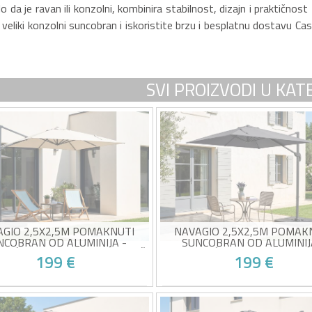
Bilo da je ravan ili konzolni, kombinira stabilnost, dizajn i prakti
 veliki konzolni suncobran i iskoristite brzu i besplatnu dostavu C
SVI PROIZVODI U KATE
AGIO 2,5X2,5M POMAKNUTI
NAVAGIO 2,5X2,5M POMAK
NCOBRAN OD ALUMINIJA -
SUNCOBRAN OD ALUMINIJ
JUĆI I NAGIBNI ZA 360° - BEŽ
ROTIRAJUĆI I NAGIBNI ZA 360°
199 €
199 €
ratni konzolni suncobran 2,5 x
Kvadratni konzolni suncobra
 m
2,5 m