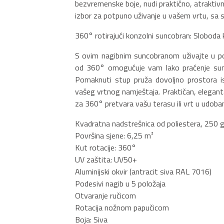
bezvremenske boje, nudi praktično, atraktivno
izbor za potpuno uživanje u vašem vrtu, sa 
360° rotirajući konzolni suncobran: Sloboda 
S ovim nagibnim suncobranom uživajte u pot
od 360° omogućuje vam lako praćenje sunc
Pomaknuti stup pruža dovoljno prostora i
vašeg vrtnog namještaja. Praktičan, elegant
za 360° pretvara vašu terasu ili vrt u udob
Kvadratna nadstrešnica od poliestera, 250
Površina sjene: 6,25 m²
Kut rotacije: 360°
UV zaštita: UV50+
Aluminijski okvir (antracit siva RAL 7016)
Podesivi nagib u 5 položaja
Otvaranje ručicom
Rotacija nožnom papučicom
Boja: Siva