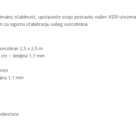
ptimalnu stabilnost, upotpunite svoju postavku našim KERI utezima
 za sigurnu stabilizaciju vašeg suncobrana.
suncobran 2,5 x 2,5 m
5 cm – debljina 1,7 mm
6 mm
jina 1,1 mm
oliestera