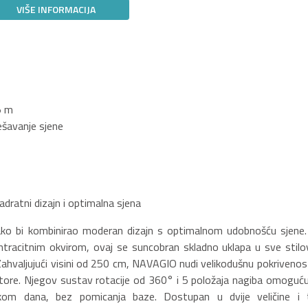
VIŠE INFORMACIJA
5 m
šavanje sjene
atni dizajn i optimalna sjena
ako bi kombinirao moderan dizajn s optimalnom udobnošću sjene.
racitnim okvirom, ovaj se suncobran skladno uklapa u sve stilo
 Zahvaljujući visini od 250 cm, NAVAGIO nudi velikodušnu pokrivenost
store. Njegov sustav rotacije od 360° i 5 položaja nagiba omoguću
kom dana, bez pomicanja baze. Dostupan u dvije veličine i t