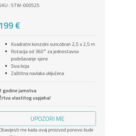
SKU : STW-000525
199 €
Kvadratni konzolni suncobran 2,5 x 2,5 m
Rotacija od 360° za jednostavno
podešavanje sjene
Siva boja
Zaštitna navlaka uključena
2 godine jamstva
Žrtva vlastitog uspjeha!
UPOZORI ME
Obavijesti me kada ovaj proizvod ponovo bude