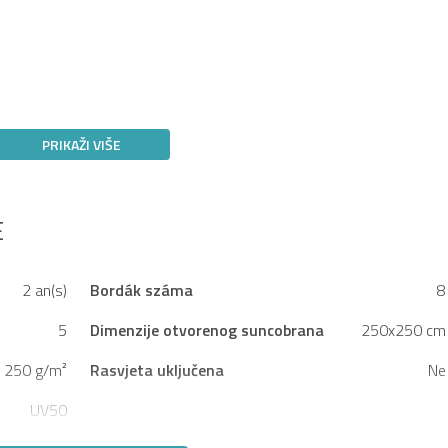
PRIKAŽI VIŠE
E
2 an(s)
Bordák száma
8
5
Dimenzije otvorenog suncobrana
250x250 cm
250 g/m²
Rasvjeta uključena
Ne
UV50