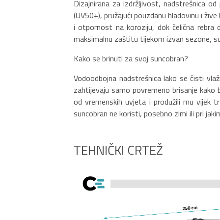
Dizajnirana za izdržljivost, nadstrešnica 
(UV50+), pružajući pouzdanu hladovinu i žive b
i otpornost na koroziju, dok čelična rebra
maksimalnu zaštitu tijekom izvan sezone, su
Kako se brinuti za svoj suncobran?
Vodoodbojna nadstrešnica lako se čisti vlaž
zahtijevaju samo povremeno brisanje kako bi s
od vremenskih uvjeta i produžili mu vijek t
suncobran ne koristi, posebno zimi ili pri jak
TEHNIČKI CRTEŽ