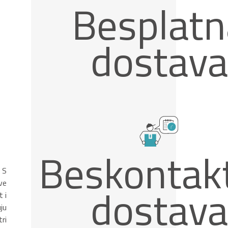
Besplatn
dostava
Beskontak
 S
ve
dostava
 i
ju
ri