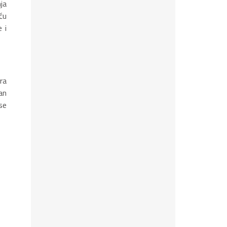
ja
oću
 i
ra
an
se