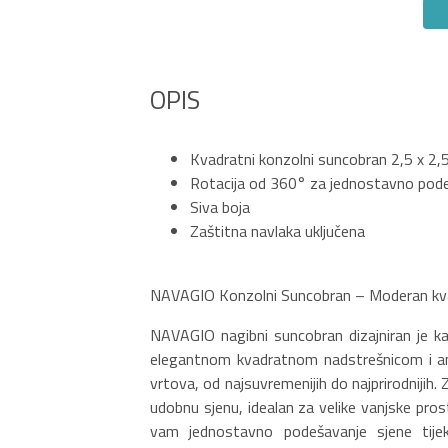
OPIS
Kvadratni konzolni suncobran 2,5 x 2,
Rotacija od 360° za jednostavno pode
Siva boja
Zaštitna navlaka uključena
NAVAGIO Konzolni Suncobran – Moderan kvadr
NAVAGIO nagibni suncobran dizajniran je k
elegantnom kvadratnom nadstrešnicom i ant
vrtova, od najsuvremenijih do najprirodnijih.
udobnu sjenu, idealan za velike vanjske pro
vam jednostavno podešavanje sjene tije