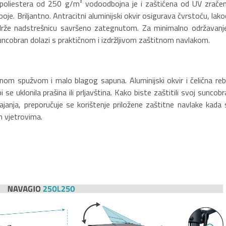
od poliestera od 250 g/m² vodoodbojna je i zaštićena od UV zračen
oje. Briljantno. Antracitni aluminijski okvir osigurava čvrstoću, lak
 drže nadstrešnicu savršeno zategnutom. Za minimalno održavanje
ncobran dolazi s praktičnom i izdržljivom zaštitnom navlakom.
nom spužvom i malo blagog sapuna. Aluminijski okvir i čelična reb
e uklonila prašina ili prljavština. Kako biste zaštitili svoj suncobr
rajanja, preporučuje se korištenje priložene zaštitne navlake kada 
im vjetrovima.