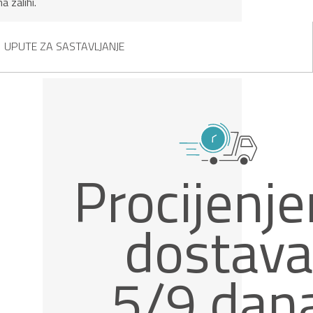
na zalihi.
UPUTE ZA SASTAVLJANJE
Procijenj
dostava
5/9 dan