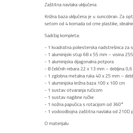
Zaštitna navlaka uključena
Križna baza uključena je u suncobran. Za o
setom od 4 komada od crne plastike, idealnim
Sadržaj kompleta:
- 1 kvadratna poliesterska nadstrešnica za 
- 1 aluminijski stup 68 x 55 mm – visina 25
- 1 aluminijska dijagonalna potpora
- 8 čeličnih rebara 22 x 13 mm – debljina 0,
- 1 zglobna metalna ruka 40 x 25 mm – debl
- 1 aluminijska križna baza 100 x 100 cm
- 1 sustav otvaranja ručicom
- 1 sustav nagibne ručke
- 1 nožna papučica s rotacijom od 360°
- 1 vodoodbojna zaštitna navlaka od 210D p
O materijalu