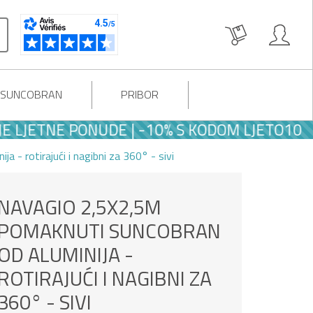
I SUNCOBRAN
PRIBOR
TNE PONUDE | -10% S KODOM LJETO10
- rotirajući i nagibni za 360° - sivi
NAVAGIO 2,5X2,5M
POMAKNUTI SUNCOBRAN
OD ALUMINIJA -
ROTIRAJUĆI I NAGIBNI ZA
360° - SIVI