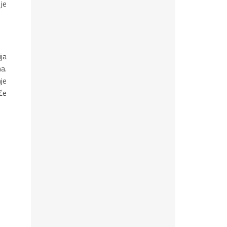
je
ja
a.
je
će