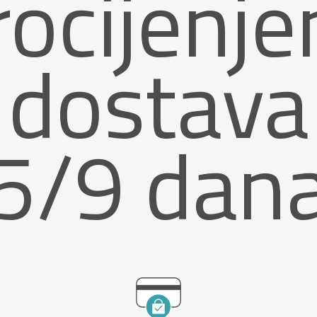
rocijenje
dostava
5/9 dan