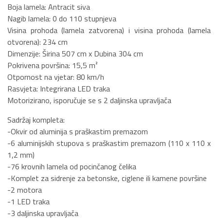
Boja lamela: Antracit siva
Nagib lamela: 0 do 110 stupnjeva
Visina prohoda (lamela zatvorena) i visina prohoda (lamela
otvorena): 234 cm
Dimenzije: Širina 507 cm x Dubina 304 cm
Pokrivena površina: 15,5 m²
Otpornost na vjetar: 80 km/h
Rasvjeta: Integrirana LED traka
Motorizirano, isporučuje se s 2 daljinska upravljača
Sadržaj kompleta:
-Okvir od aluminija s praškastim premazom
-6 aluminijskih stupova s praškastim premazom (110 x 110 x
1,2 mm)
-76 krovnih lamela od pocinčanog čelika
-Komplet za sidrenje za betonske, ciglene ili kamene površine
-2 motora
-1 LED traka
-3 daljinska upravljača