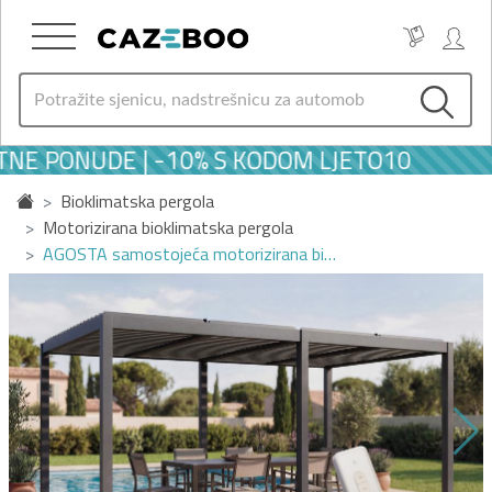
NE PONUDE | -10% S KODOM LJETO10
Bioklimatska pergola
Motorizirana bioklimatska pergola
AGOSTA samostojeća motorizirana bi…