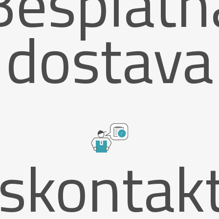
Besplatn
dostava
skontak