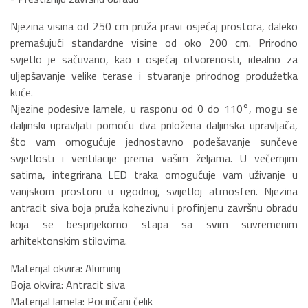
Njezina visina od 250 cm pruža pravi osjećaj prostora, daleko
premašujući standardne visine od oko 200 cm. Prirodno
svjetlo je sačuvano, kao i osjećaj otvorenosti, idealno za
uljepšavanje velike terase i stvaranje prirodnog produžetka
kuće.
Njezine podesive lamele, u rasponu od 0 do 110°, mogu se
daljinski upravljati pomoću dva priložena daljinska upravljača,
što vam omogućuje jednostavno podešavanje sunčeve
svjetlosti i ventilacije prema vašim željama. U večernjim
satima, integrirana LED traka omogućuje vam uživanje u
vanjskom prostoru u ugodnoj, svijetloj atmosferi. Njezina
antracit siva boja pruža kohezivnu i profinjenu završnu obradu
koja se besprijekorno stapa sa svim suvremenim
arhitektonskim stilovima.
Materijal okvira: Aluminij
Boja okvira: Antracit siva
Materijal lamela: Pocinčani čelik