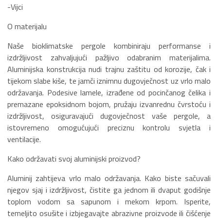
-Vijci
O materijalu
Naše bioklimatske pergole kombiniraju performanse i
izdržljivost zahvaljujući pažljivo odabranim materijalima.
Aluminijska konstrukcija nudi trajnu zaštitu od korozije, čak i
tijekom slabe kiše, te jamči iznimnu dugovječnost uz vrlo malo
održavanja. Podesive lamele, izrađene od pocinčanog čelika i
premazane epoksidnom bojom, pružaju izvanrednu čvrstoću i
izdržljivost, osiguravajući dugovječnost vaše pergole, a
istovremeno omogućujući preciznu kontrolu svjetla i
ventilacije.
Kako održavati svoj aluminijski proizvod?
Aluminij zahtijeva vrlo malo održavanja. Kako biste sačuvali
njegov sjaj i izdržljivost, čistite ga jednom ili dvaput godišnje
toplom vodom sa sapunom i mekom krpom. Isperite,
temeljito osušite i izbjegavajte abrazivne proizvode ili čišćenje