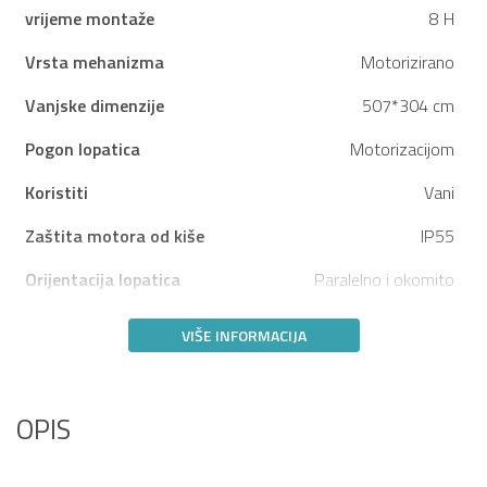
vrijeme montaže
8 H
Vrsta mehanizma
Motorizirano
Vanjske dimenzije
507*304 cm
Pogon lopatica
Motorizacijom
Koristiti
Vani
Zaštita motora od kiše
IP55
Orijentacija lopatica
Paralelno i okomito
VIŠE INFORMACIJA
OPIS