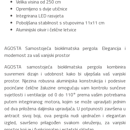
Velika visina od 250 cm
Opremljeno s dvije utičnice
Integrirana LED rasvjeta
Poboljšana stabilnost s stupovima 11x11 cm
Aluminijski okvir i čelične letvice
AGOSTA Samostojeća bioklimatska pergola: Elegancija i
modernost za vaš vanjski prostor
AGOSTA samostojeća bioklimatska pergola kombinira
suvremeni dizajn i udobnost kako bi uljepšala vaš vanjski
prostor. Njezina robusna aluminijska konstrukcija i podesive
pocinčane čelične žaluzine omogućuju vam kontrolu sunčeve
svjetlosti i ventilacije od 0 do 110° prema vašim potrebama
putem integriranog motora, kojim se može upravljati jednim
od dva priložena daljinska upravljača. U potpunosti završena u
antracit sivoj boji, ova pergola nudi ujednačen i elegantan
izgled, savršeno prilagođen svakom okruženju, za vanjski
prostor koji je i funkcionalan i estetski skladan.