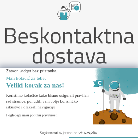
Beskontaktna
dostava
Ugljeno sivo krovno platno 400 x 300 cm za sjenicu NOOSA
UPOZORI ME
Obavijesti me kada ovaj proizvod ponovo bude na zalihi.
Sigurno Plaćanje