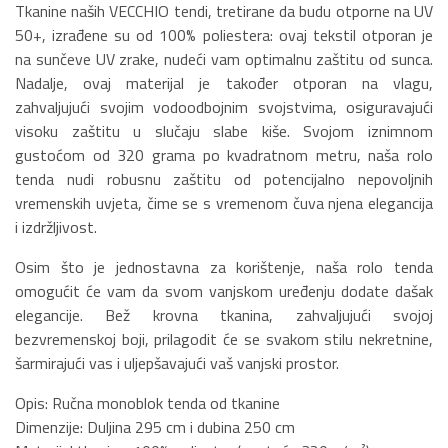
Tkanine naših VECCHIO tendi, tretirane da budu otporne na UV
50+, izrađene su od 100% poliestera: ovaj tekstil otporan je
na sunčeve UV zrake, nudeći vam optimalnu zaštitu od sunca.
Nadalje, ovaj materijal je također otporan na vlagu,
zahvaljujući svojim vodoodbojnim svojstvima, osiguravajući
visoku zaštitu u slučaju slabe kiše. Svojom iznimnom
gustoćom od 320 grama po kvadratnom metru, naša rolo
tenda nudi robusnu zaštitu od potencijalno nepovoljnih
vremenskih uvjeta, čime se s vremenom čuva njena elegancija
i izdržljivost.
Osim što je jednostavna za korištenje, naša rolo tenda
omogućit će vam da svom vanjskom uređenju dodate dašak
elegancije. Bež krovna tkanina, zahvaljujući svojoj
bezvremenskoj boji, prilagodit će se svakom stilu nekretnine,
šarmirajući vas i uljepšavajući vaš vanjski prostor.
Opis: Ručna monoblok tenda od tkanine
Dimenzije: Duljina 295 cm i dubina 250 cm