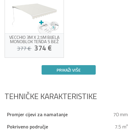
VECCHIO 3M X 2,5M BIJELA
MONOBLOK TENDA S BEŽ
TKANINOM I STROPNIM
374 €
377 €
PRIČVRŠĆIVANJEM
Monoblok tenda s
montažom na strop
PRIKAŽI VIŠE
Bijeli okvir i bež tkanina od
320 g/m²
Procijenjena dostava između 17/08 i
UV50+ zaštita od sunca
21/08
Jednostavno otvaranje i
zatvaranje
TEHNIČKE KARAKTERISTIKE
Promjer cijevi za namatanje
70 mm
Pokriveno područje
7.5 m²