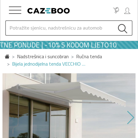
TNE PONUDE | -10% S KODOM LJETO10
Nadstrešnica i suncobran
Ručna tenda
Bijela jednodijelna tenda VECCHIO …