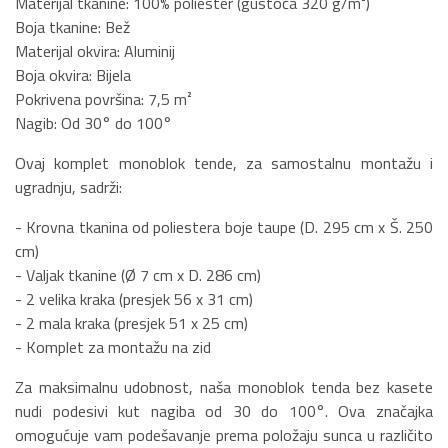
Materijal tkanine: 100% poliester (gustoća 320 g/m²)
Boja tkanine: Bež
Materijal okvira: Aluminij
Boja okvira: Bijela
Pokrivena površina: 7,5 m²
Nagib: Od 30° do 100°
Ovaj komplet monoblok tende, za samostalnu montažu i
ugradnju, sadrži:
- Krovna tkanina od poliestera boje taupe (D. 295 cm x Š. 250
cm)
- Valjak tkanine (Ø 7 cm x D. 286 cm)
- 2 velika kraka (presjek 56 x 31 cm)
- 2 mala kraka (presjek 51 x 25 cm)
- Komplet za montažu na zid
Za maksimalnu udobnost, naša monoblok tenda bez kasete
nudi podesivi kut nagiba od 30 do 100°. Ova značajka
omogućuje vam podešavanje prema položaju sunca u različito