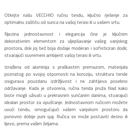
Otkrijte našu VECCHIO ručnu tendu, ključno rješenje za
optimalnu zaštitu od sunca na vašoj terasi ili u vašem vrtu.
Njezina jednostavnost i elegancija čine je ključnim
dekorativnim elementom za uljepšavanje vašeg vanjskog
prostora, dok joj bež boja dodaje moderan i sofisticiran dodir,
stvarajući suvremeni ambijent vašoj terasi ili vrtu.
Izrađena od aluminija s praškastim premazom, materijala
poznatog po svojoj otpornosti na koroziju, struktura tende
osigurava pouzdanu izdržljivost i ne zahtijeva posebno
održavanje. Kada je otvorena, ručna tenda pruža hlad kako
biste mogli uživati u prekrasnim sunčanim danima, stvarajući
idealan prostor za opuštanje. Jednostavnom ručicom možete
uvući tendu, omogućujući vašem vanjskom prostoru da
ponovno dobije puni sjaj. Ručica se može postaviti desno ili
lijevo, prema vašim željama.