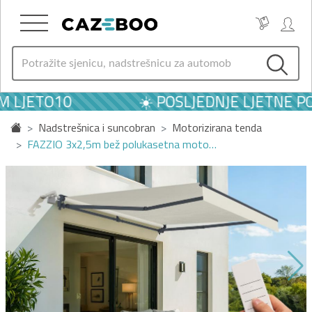
 LJETO10
☀️ POSLJEDNJE LJETNE PON
Nadstrešnica i suncobran
Motorizirana tenda
FAZZIO 3x2,5m bež polukasetna moto…