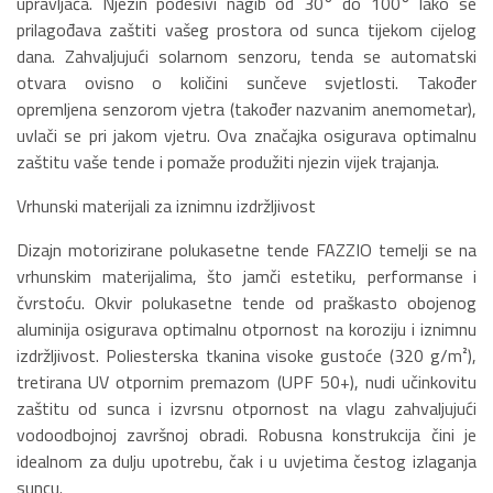
upravljača. Njezin podesivi nagib od 30° do 100° lako se
prilagođava zaštiti vašeg prostora od sunca tijekom cijelog
dana. Zahvaljujući solarnom senzoru, tenda se automatski
otvara ovisno o količini sunčeve svjetlosti. Također
opremljena senzorom vjetra (također nazvanim anemometar),
uvlači se pri jakom vjetru. Ova značajka osigurava optimalnu
zaštitu vaše tende i pomaže produžiti njezin vijek trajanja.
Vrhunski materijali za iznimnu izdržljivost
Dizajn motorizirane polukasetne tende FAZZIO temelji se na
vrhunskim materijalima, što jamči estetiku, performanse i
čvrstoću. Okvir polukasetne tende od praškasto obojenog
aluminija osigurava optimalnu otpornost na koroziju i iznimnu
izdržljivost. Poliesterska tkanina visoke gustoće (320 g/m²),
tretirana UV otpornim premazom (UPF 50+), nudi učinkovitu
zaštitu od sunca i izvrsnu otpornost na vlagu zahvaljujući
vodoodbojnoj završnoj obradi. Robusna konstrukcija čini je
idealnom za dulju upotrebu, čak i u uvjetima čestog izlaganja
suncu.