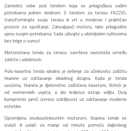
Zamislite sebe pod tendom koja se prilagođava vašim
potrebama jednim dodirom. S tendom za terasu FAZZIO,
transformirajte svoju terasu ili vrt u moderan i praktičan
prostor za opuštanje. Zahvaljujući motoru, lako prilagodite
sjenu svojim potrebama. Sada uživajte u obiteljskim ručkovima
bez brige o suncu!
Motorizirana tenda za terasu: savršena ravnoteža između
zaštite i udobnosti
Polu-kasetna tenda idealno je rješenje za učinkovitu zaštitu
tkanine uz održavanje skladnog dizajna. Kada je tenda
uvučena, tkanina je djelomično zaštićena kasetom, štiteći je
od vremenskih uvjeta, a dio krakova ostaje vidljiv. Ovaj
kompromis jamči izvrsnu izdržljivost uz održavanje moderne
estetike.
Opremljena visokoučinkovitim motorom, tkanina tende se
izvlači ili uvlači za manje od minute pomoću daljinskog