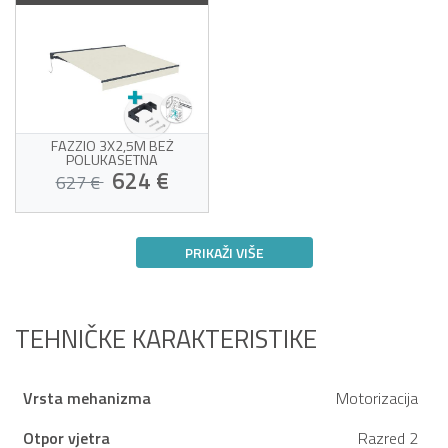
FAZZIO 3X2,5M BEŽ
POLUKASETNA
MOTORIZIRANA TENDA S
624 €
627 €
MONTAŽOM NA STROP
Motorizirana tenda s
montažom na strop
PRIKAŽI VIŠE
Visokokvalitetna bež
tkanina 320 g/m²
Žrtva vlastitog uspjeha!
Senzor vjetra uključen
Jednostavno otvaranje i
zatvaranje
TEHNIČKE KARAKTERISTIKE
Vrsta mehanizma
Motorizacija
Otpor vjetra
Razred 2