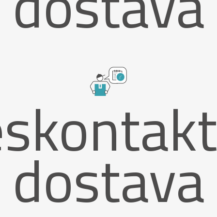
dostava
skontak
dostava