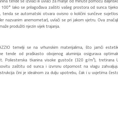
na tende se izvlači ili uvlači za manje od minute pomoću daljinsk
o 100° lako se prilagođava zaštiti vašeg prostora od sunca tijek
u, tenda se automatski otvara ovisno o količini sunčeve svjetlost
er nazvanim anemometar), uvlači se pri jakom vjetru. Ova značaj
že produžiti njezin vijek trajanja.
ZZIO temelji se na vrhunskim materijalima, što jamči estetik
tne tende od praškasto obojenog aluminija osigurava optimal
ost. Poliesterska tkanina visoke gustoće (320 g/m²), tretirana 
vitu zaštitu od sunca i izvrsnu otpornost na vlagu zahvaljuju
rukcija čini je idealnom za dulju upotrebu, čak i u uvjetima čest