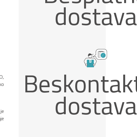
dostava
Beskontak
O,
ko
dostava
je
je