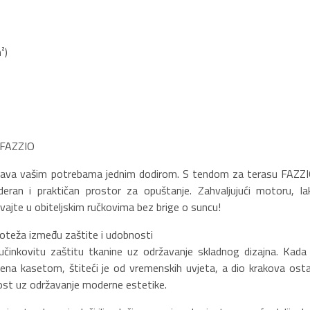
²)
m FAZZIO
ođava vašim potrebama jednim dodirom. S tendom za terasu FAZZI
deran i praktičan prostor za opuštanje. Zahvaljujući motoru, la
vajte u obiteljskim ručkovima bez brige o suncu!
oteža između zaštite i udobnosti
učinkovitu zaštitu tkanine uz održavanje skladnog dizajna. Kada 
ćena kasetom, štiteći je od vremenskih uvjeta, a dio krakova osta
ivost uz održavanje moderne estetike.