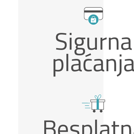
Sigurna
plaćanj
Besplatn