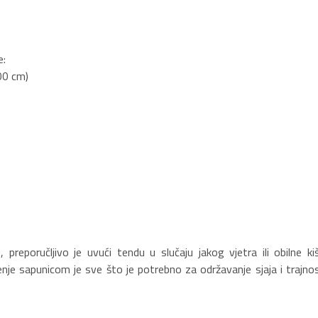
e:
00 cm)
reporučljivo je uvući tendu u slučaju jakog vjetra ili obilne kiš
je sapunicom je sve što je potrebno za održavanje sjaja i trajnos