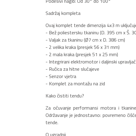
Podesivi nagib: Od 30° do 100°
Sadržaj kompleta
Ovaj komplet tende dimenzija 4x3 m uključuj
- Bež poliestersku tkaninu (D. 395 cm x Š. 3
- Valjak za tkaninu (Ø7 cm x D. 386 cm)
- 2 velika kraka (presjek 56 x 31 mm)
- 2 mala kraka (presjek 51 x 25 mm)
- Integrirani elektromotor i daljinski upravljač
- Ručica za hitne slučajeve
- Senzor vjetra
- Komplet za montažu na zid
Kako čistiti tendu?
Za očuvanje performansi motora i tkanine, p
Održavanje je jednostavno: povremeno čišćen
tende.
O ugradnji