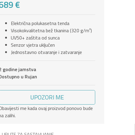
689 €
Električna polukasetna tenda
Visokokvalitetna bež tkanina (320 g/m²)
UV50+ zaštita od sunca
Senzor vjetra uključen
Jednostavno otvaranje i zatvaranje
2 godine jamstva
Dostupno u Rujan
UPOZORI ME
Obavijesti me kada ovaj proizvod ponovo bude
na zalihi.
UPUTE ZA SASTAVLJANJE