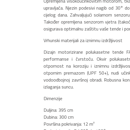
Opremljena visokoučinkovitim motorom, tkani
upravljača. Njezin podesivi nagib od 30° d
cijelog dana. Zahvaljujući solarnom senzor
Također opremljena senzorom vjetra (takođ
osigurava optimalnu zaštitu vaše tende i poma
Vrhunski materijali za iznimnu izdržljivost
Dizajn motorizirane polukasetne tende FA
performanse i čvrstoću. Okvir polukase
otpornost na koroziju i iznimnu izdržljiv
otpornim premazom (UPF 50+), nudi učinko
vodoodbojnoj završnoj obradi. Robusna konst
izlaganja suncu.
Dimenzije
Duljina: 395 cm
Dubina: 300 cm
Površina pokrivanja: 12 m²