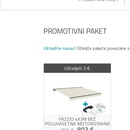
PROMOTIVNI PAKET
Uštedite novac!
Otkrijte pakete povezane 
Uštedjeti 3 €
FAZZIO 4X3M BEŽ
POLUKASETNA MOTORIZIRANA
TENDA S MONTAŽOM NA
803 €