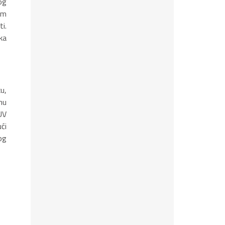
og
om
i.
ka
u,
nu
UV
ći
og