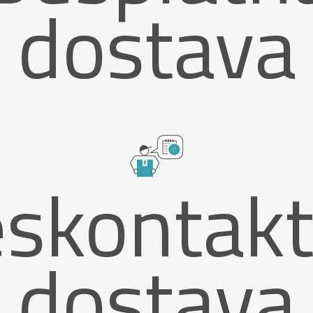
dostava
skontak
dostava