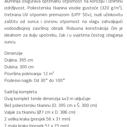
aluminija osigurava optimalnu otpornost na koroziju i iznimnu
izdržljivost. Poliesterska tkanina visoke gustoće (320 g/m²),
tretirana UV otpornim premazom (UPF 50+), nudi učinkovitu
zaštitu od sunca i izvrsnu otpornost na vlagu zahvaljujući
vodoodbojnoj završnoj obradi. Robusna konstrukcija čini je
idealnom za dulju upotrebu, čak i u uvjetima čestog izlaganja
suncu.
Dimenzije
Duljina: 395 cm
Dubina: 300 cm
Površina pokrivanja: 12 m²
Podesivi nagib: Od 30° do 100°
Sadržaj kompleta
Ovaj komplet tende dimenzija 4x3 m uključuje:
Bež poliestersku tkaninu (D. 395 cm x Š. 300 cm)
Valjak za tkaninu (Ø7 cm x D. 386 cm)
2 velika kraka (presjek 56 x 31 mm)
2 mala kraka (presjek 51 x 25 mm)