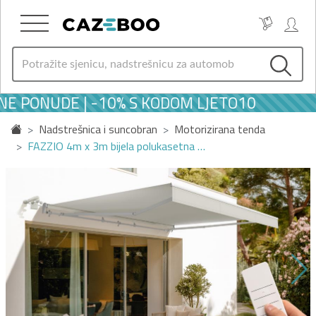
E PONUDE | -10% S KODOM LJETO10
Nadstrešnica i suncobran
Motorizirana tenda
FAZZIO 4m x 3m bijela polukasetna …