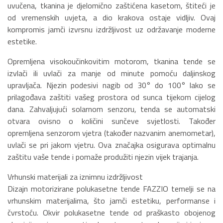
uvučena, tkanina je djelomično zaštićena kasetom, štiteći je
od vremenskih uvjeta, a dio krakova ostaje vidljiv. Ovaj
kompromis jamči izvrsnu izdržljivost uz održavanje moderne
estetike.
Opremljena visokoučinkovitim motorom, tkanina tende se
izvlači ili uvlači za manje od minute pomoću daljinskog
upravljača. Njezin podesivi nagib od 30° do 100° lako se
prilagođava zaštiti vašeg prostora od sunca tijekom cijelog
dana. Zahvaljujući solarnom senzoru, tenda se automatski
otvara ovisno o količini sunčeve svjetlosti. Također
opremljena senzorom vjetra (također nazvanim anemometar),
uvlači se pri jakom vjetru. Ova značajka osigurava optimalnu
zaštitu vaše tende i pomaže produžiti njezin vijek trajanja.
Vrhunski materijali za iznimnu izdržljivost
Dizajn motorizirane polukasetne tende FAZZIO temelji se na
vrhunskim materijalima, što jamči estetiku, performanse i
čvrstoću. Okvir polukasetne tende od praškasto obojenog