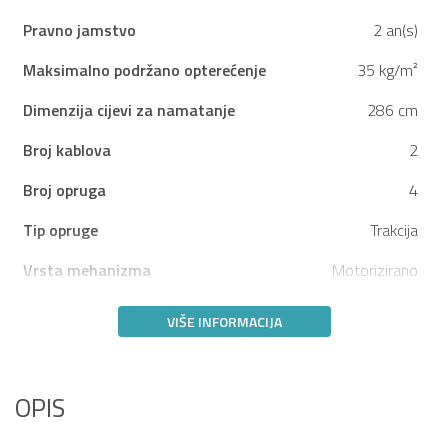
Pravno jamstvo
2 an(s)
Maksimalno podržano opterećenje
35 kg/m²
Dimenzija cijevi za namatanje
286 cm
Broj kablova
2
Broj opruga
4
Tip opruge
Trakcija
Vrsta mehanizma
Motorizirano
VIŠE INFORMACIJA
OPIS