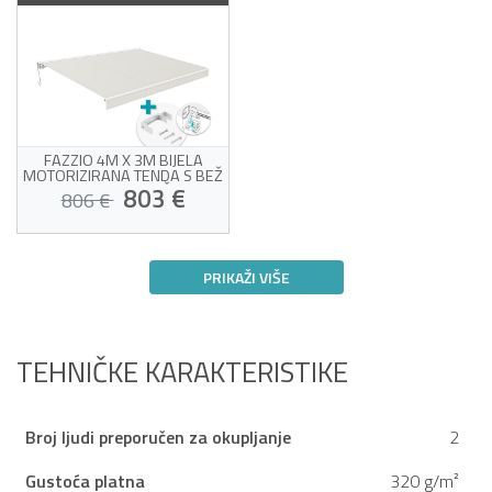
FAZZIO 4M X 3M BIJELA
MOTORIZIRANA TENDA S BEŽ
TKANINOM I MONTAŽOM NA
803 €
806 €
STROP
Motorizirana tenda s
montažom na strop
PRIKAŽI VIŠE
Bijeli okvir i bež tkanina od
320 g/m²
Procijenjena dostava između 17/08 i
Senzor vjetra uključen
21/08
Jednostavno otvaranje i
zatvaranje
TEHNIČKE KARAKTERISTIKE
Broj ljudi preporučen za okupljanje
2
Gustoća platna
320 g/m²