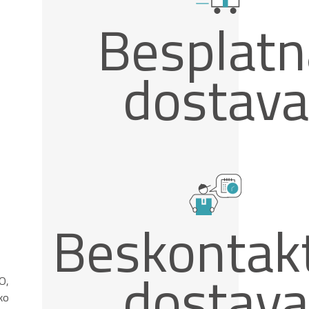
Besplatn
dostava
Beskontak
dostava
O,
ko