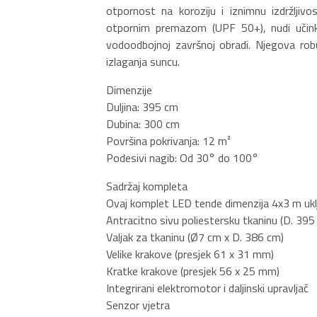
otpornost na koroziju i iznimnu izdržljiv
otpornim premazom (UPF 50+), nudi učinko
vodoodbojnoj završnoj obradi. Njegova robu
izlaganja suncu.
Dimenzije
Duljina: 395 cm
Dubina: 300 cm
Površina pokrivanja: 12 m²
Podesivi nagib: Od 30° do 100°
Sadržaj kompleta
Ovaj komplet LED tende dimenzija 4x3 m uklj
Antracitno sivu poliestersku tkaninu (D. 395
Valjak za tkaninu (Ø7 cm x D. 386 cm)
Velike krakove (presjek 61 x 31 mm)
Kratke krakove (presjek 56 x 25 mm)
Integrirani elektromotor i daljinski upravljač
Senzor vjetra