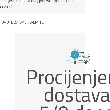
Obavijesti me kada ovaj proizvod ponovo bude
na zalihi.
UPUTE ZA SASTAVLJANJE
Procijenj
dostava