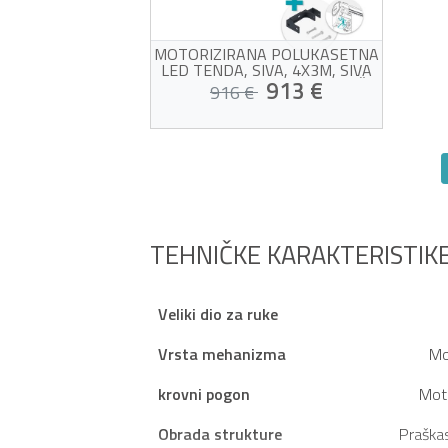
MOTORIZIRANA POLUKASETNA
LED TENDA, SIVA, 4X3M, SIVA
TKANINA, STROPNA MONTAŽA
913 €
916 €
Motorizirana tenda s
montažom na strop
Bijeli okvir i visokokvalitetna
siva tkanina od 320 g/m²
Žrtva vlastitog uspjeha!
Senzor vjetra i LED dioda
uključeni
Jednostavno otvaranje i
TEHNIČKE KARAKTERISTIK
zatvaranje
Veliki dio za ruke
Vrsta mehanizma
Mo
krovni pogon
Mot
Obrada strukture
Praška