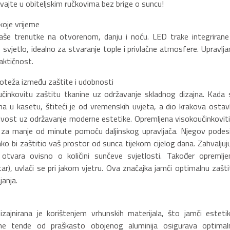
vajte u obiteljskim ručkovima bez brige o suncu!
koje vrijeme
aše trenutke na otvorenom, danju i noću. LED trake integrirane
svjetlo, idealno za stvaranje tople i privlačne atmosfere. Upravlja
raktičnost.
oteža između zaštite i udobnosti
učinkovitu zaštitu tkanine uz održavanje skladnog dizajna. Kada 
a u kasetu, štiteći je od vremenskih uvjeta, a dio krakova ostavl
ržljivost uz održavanje moderne estetike. Opremljena visokoučinkovit
či za manje od minute pomoću daljinskog upravljača. Njegov podesi
o bi zaštitio vaš prostor od sunca tijekom cijelog dana. Zahvaljuju
tvara ovisno o količini sunčeve svjetlosti. Također opremlje
r), uvlači se pri jakom vjetru. Ova značajka jamči optimalnu zašti
janja.
ajnirana je korištenjem vrhunskih materijala, što jamči estetik
tne tende od praškasto obojenog aluminija osigurava optimal