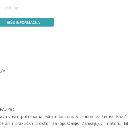
i za širenje
VIŠE INFORMACIJA
 g/m²
m FAZZIO
ođava vašim potrebama jednim dodirom. S tendom za terasu FAZZI
deran i praktičan prostor za opuštanje. Zahvaljujući motoru, la