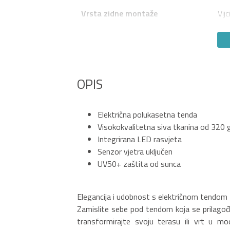
Vrsta zidne montaže
Vijc
OPIS
Električna polukasetna tenda
Visokokvalitetna siva tkanina od 320
Integrirana LED rasvjeta
Senzor vjetra uključen
UV50+ zaštita od sunca
Elegancija i udobnost s električnom tendo
Zamislite sebe pod tendom koja se prilag
transformirajte svoju terasu ili vrt u mo