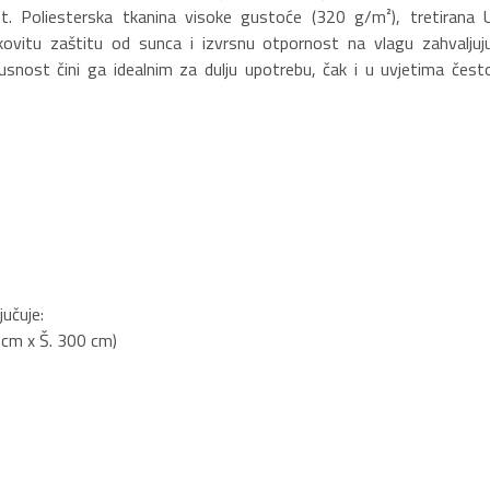
ost. Poliesterska tkanina visoke gustoće (320 g/m²), tretirana 
vitu zaštitu od sunca i izvrsnu otpornost na vlagu zahvaljuju
snost čini ga idealnim za dulju upotrebu, čak i u uvjetima čest
učuje:
 cm x Š. 300 cm)