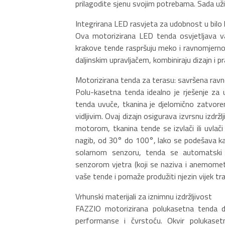
prilagodite sjenu svojim potrebama. Sada uži
Integrirana LED rasvjeta za udobnost u bilo 
Ova motorizirana LED tenda osvjetljava v
krakove tende raspršuju meko i ravnomjerno 
daljinskim upravljačem, kombiniraju dizajn i p
Motorizirana tenda za terasu: savršena ravn
Polu-kasetna tenda idealno je rješenje za 
tenda uvuče, tkanina je djelomično zatvoren
vidljivim. Ovaj dizajn osigurava izvrsnu izd
motorom, tkanina tende se izvlači ili uvla
nagib, od 30° do 100°, lako se podešava kak
solarnom senzoru, tenda se automatski o
senzorom vjetra (koji se naziva i anemometa
vaše tende i pomaže produžiti njezin vijek tra
Vrhunski materijali za iznimnu izdržljivost
FAZZIO motorizirana polukasetna tenda diz
performanse i čvrstoću. Okvir polukase