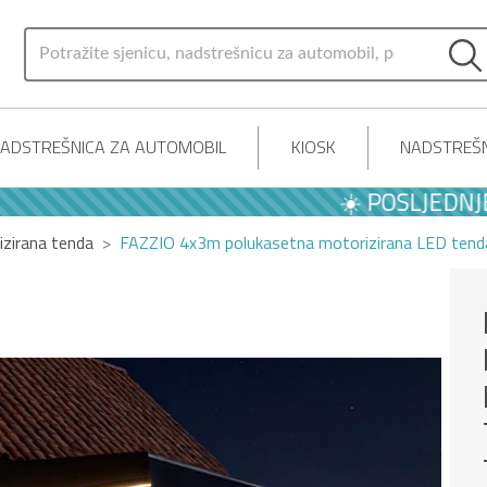
ADSTREŠNICA ZA AUTOMOBIL
KIOSK
NADSTREŠN
☀️ POSLJEDNJE LJET
zirana tenda
FAZZIO 4x3m polukasetna motorizirana LED tenda,