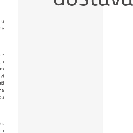
 u
ne
se
ja
im
vi
ći
na
tu
u,
nu