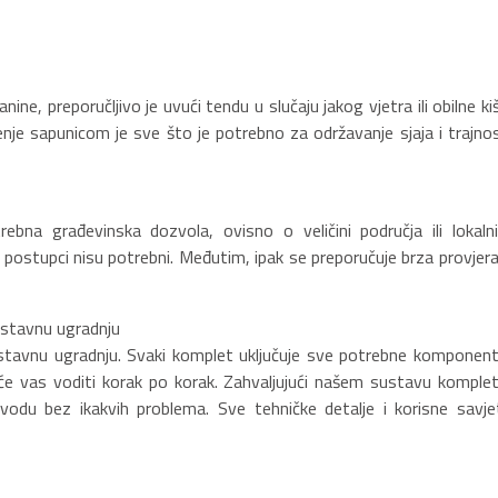
ne, preporučljivo je uvući tendu u slučaju jakog vjetra ili obilne ki
je sapunicom je sve što je potrebno za održavanje sjaja i trajnos
ebna građevinska dozvola, ovisno o veličini područja ili lokaln
 postupci nisu potrebni. Međutim, ipak se preporučuje brza provjera
ostavnu ugradnju
nostavnu ugradnju. Svaki komplet uključuje sve potrebne komponent
će vas voditi korak po korak. Zahvaljujući našem sustavu komplet
du bez ikakvih problema. Sve tehničke detalje i korisne savje