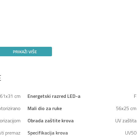
PRIKAŽI VIŠE
E
61x31 cm
Energetski razred LED-a
F
torizirano
Mali dio za ruke
56x25 cm
orizacijom
Obrada zaštite krova
UV zaštita
sti premaz
Specifikacija krova
UV50