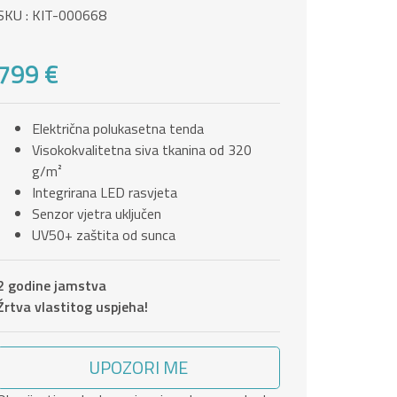
SKU : KIT-000668
799 €
Električna polukasetna tenda
Visokokvalitetna siva tkanina od 320
g/m²
Integrirana LED rasvjeta
Senzor vjetra uključen
UV50+ zaštita od sunca
2 godine jamstva
Žrtva vlastitog uspjeha!
UPOZORI ME