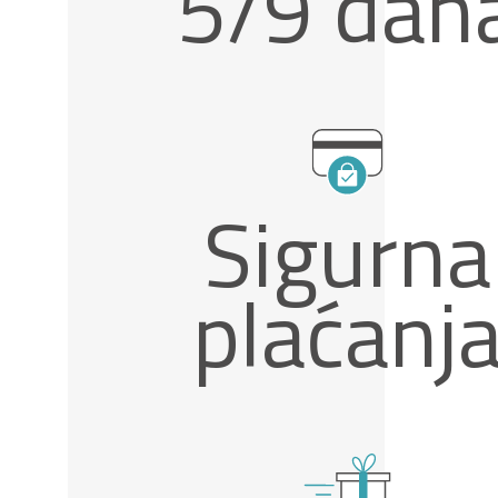
5/9 dan
Sigurna
plaćanj