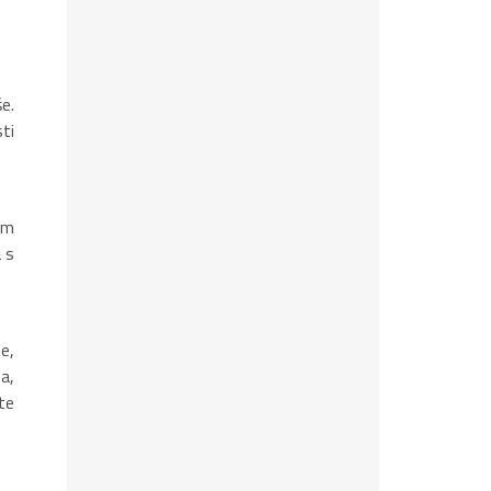
še.
ti
im
 s
e,
a,
te