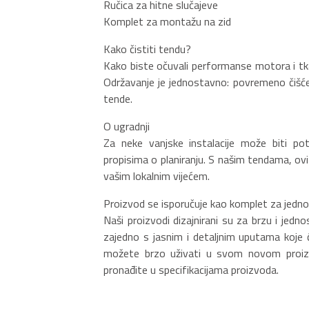
Ručica za hitne slučajeve
Komplet za montažu na zid
Kako čistiti tendu?
Kako biste očuvali performanse motora i tkani
Održavanje je jednostavno: povremeno čišćen
tende.
O ugradnji
Za neke vanjske instalacije može biti potr
propisima o planiranju. S našim tendama, ovi
vašim lokalnim vijećem.
Proizvod se isporučuje kao komplet za jedn
Naši proizvodi dizajnirani su za brzu i jed
zajedno s jasnim i detaljnim uputama koje 
možete brzo uživati u svom novom proizvo
pronađite u specifikacijama proizvoda.