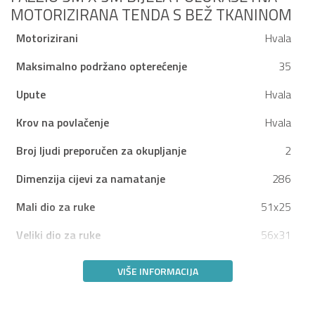
MOTORIZIRANA TENDA S BEŽ TKANINOM
Motorizirani
Hvala
Maksimalno podržano opterećenje
35
Upute
Hvala
Krov na povlačenje
Hvala
Broj ljudi preporučen za okupljanje
2
Dimenzija cijevi za namatanje
286
Mali dio za ruke
51x25
Veliki dio za ruke
56x31
VIŠE INFORMACIJA