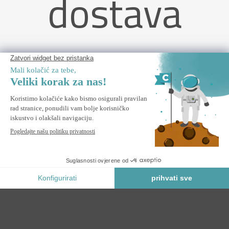
dostava
FAZZIO 5m x 3m bijela motorizirana tenda s bež tkaninom i
stropnim pričvršćivanjem
PREDBILJEŽBA *
* Prioritetna rezervacija
Sigurno Plaćanje