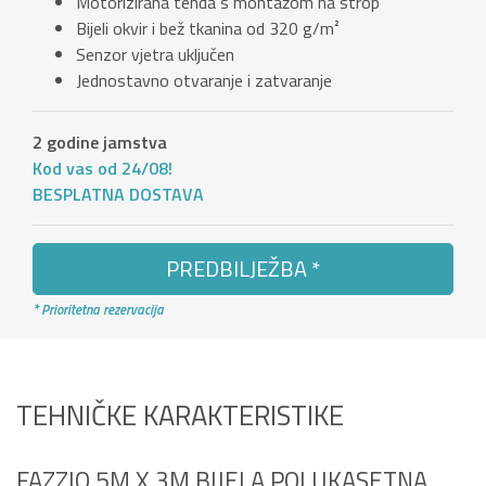
Motorizirana tenda s montažom na strop
Bijeli okvir i bež tkanina od 320 g/m²
Senzor vjetra uključen
Jednostavno otvaranje i zatvaranje
2 godine jamstva
Kod vas od 24/08!
BESPLATNA DOSTAVA
PREDBILJEŽBA *
* Prioritetna rezervacija
TEHNIČKE KARAKTERISTIKE
FAZZIO 5M X 3M BIJELA POLUKASETNA