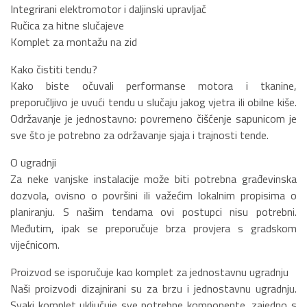
Integrirani elektromotor i daljinski upravljač
Ručica za hitne slučajeve
Komplet za montažu na zid
Kako čistiti tendu?
Kako biste očuvali performanse motora i tkanine,
preporučljivo je uvući tendu u slučaju jakog vjetra ili obilne kiše.
Održavanje je jednostavno: povremeno čišćenje sapunicom je
sve što je potrebno za održavanje sjaja i trajnosti tende.
O ugradnji
Za neke vanjske instalacije može biti potrebna građevinska
dozvola, ovisno o površini ili važećim lokalnim propisima o
planiranju. S našim tendama ovi postupci nisu potrebni.
Međutim, ipak se preporučuje brza provjera s gradskom
vijećnicom.
Proizvod se isporučuje kao komplet za jednostavnu ugradnju
Naši proizvodi dizajnirani su za brzu i jednostavnu ugradnju.
Svaki komplet uključuje sve potrebne komponente, zajedno s