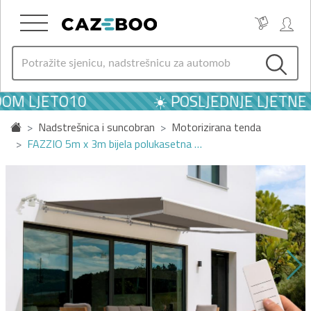
OM LJETO10
☀️ POSLJEDNJE LJETNE 
Nadstrešnica i suncobran
Motorizirana tenda
FAZZIO 5m x 3m bijela polukasetna …