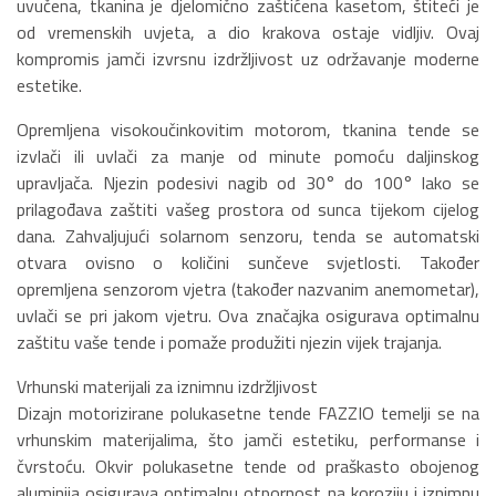
uvučena, tkanina je djelomično zaštićena kasetom, štiteći je
od vremenskih uvjeta, a dio krakova ostaje vidljiv. Ovaj
kompromis jamči izvrsnu izdržljivost uz održavanje moderne
estetike.
Opremljena visokoučinkovitim motorom, tkanina tende se
izvlači ili uvlači za manje od minute pomoću daljinskog
upravljača. Njezin podesivi nagib od 30° do 100° lako se
prilagođava zaštiti vašeg prostora od sunca tijekom cijelog
dana. Zahvaljujući solarnom senzoru, tenda se automatski
otvara ovisno o količini sunčeve svjetlosti. Također
opremljena senzorom vjetra (također nazvanim anemometar),
uvlači se pri jakom vjetru. Ova značajka osigurava optimalnu
zaštitu vaše tende i pomaže produžiti njezin vijek trajanja.
Vrhunski materijali za iznimnu izdržljivost
Dizajn motorizirane polukasetne tende FAZZIO temelji se na
vrhunskim materijalima, što jamči estetiku, performanse i
čvrstoću. Okvir polukasetne tende od praškasto obojenog
aluminija osigurava optimalnu otpornost na koroziju i iznimnu