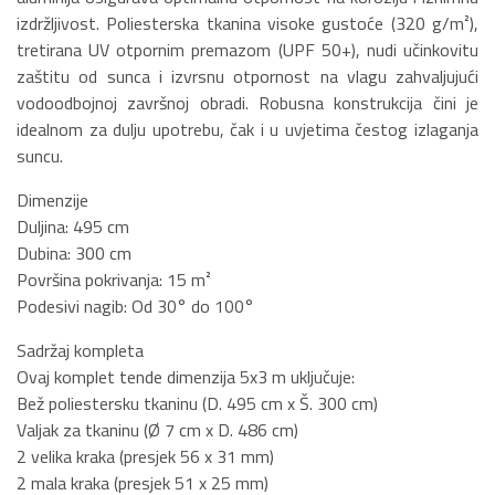
izdržljivost. Poliesterska tkanina visoke gustoće (320 g/m²),
tretirana UV otpornim premazom (UPF 50+), nudi učinkovitu
zaštitu od sunca i izvrsnu otpornost na vlagu zahvaljujući
vodoodbojnoj završnoj obradi. Robusna konstrukcija čini je
idealnom za dulju upotrebu, čak i u uvjetima čestog izlaganja
suncu.
Dimenzije
Duljina: 495 cm
Dubina: 300 cm
Površina pokrivanja: 15 m²
Podesivi nagib: Od 30° do 100°
Sadržaj kompleta
Ovaj komplet tende dimenzija 5x3 m uključuje:
Bež poliestersku tkaninu (D. 495 cm x Š. 300 cm)
Valjak za tkaninu (Ø 7 cm x D. 486 cm)
2 velika kraka (presjek 56 x 31 mm)
2 mala kraka (presjek 51 x 25 mm)