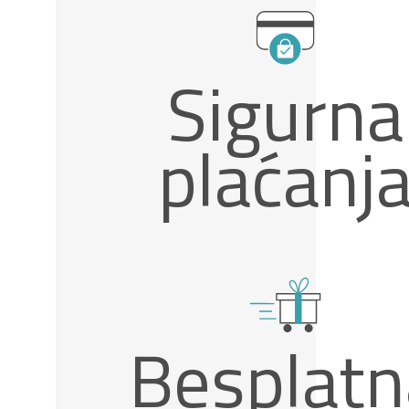
Sigurna
plaćanj
Besplatn