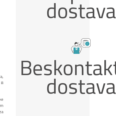
dostava
Beskontak
dostava
a,
li
ke
om
za