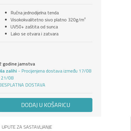
Ručna jednodijelna tenda
Visokokvalitetno sivo platno 320g/m²
UV50+ zaštita od sunca
Lako se otvara i zatvara
2 godine jamstva
Na zalihi
- Procijenjena dostava između 17/08
i 21/08
BESPLATNA DOSTAVA
DODAJ U KOŠARICU
UPUTE ZA SASTAVLJANJE