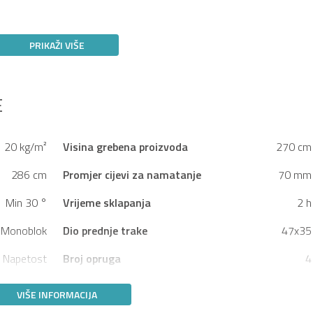
PRIKAŽI VIŠE
E
20 kg/m²
Visina grebena proizvoda
270 cm
286 cm
Promjer cijevi za namatanje
70 mm
Min 30 °
Vrijeme sklapanja
2 h
Monoblok
Dio prednje trake
47x35
Napetost
Broj opruga
4
VIŠE INFORMACIJA