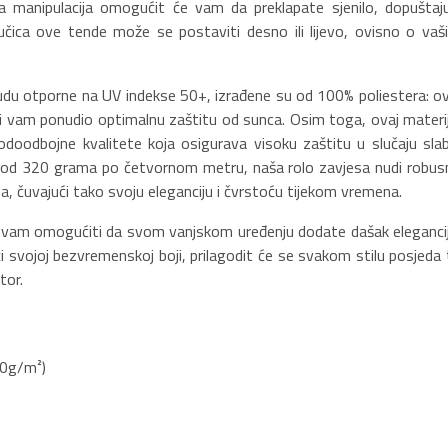
a manipulacija omogućit će vam da preklapate sjenilo, dopuštaju
Ručica ove tende može se postaviti desno ili lijevo, ovisno o vaš
udu otporne na UV indekse 50+, izrađene su od 100% poliestera: ov
bi vam ponudio optimalnu zaštitu od sunca. Osim toga, ovaj materij
doodbojne kvalitete koja osigurava visoku zaštitu u slučaju slab
od 320 grama po četvornom metru, naša rolo zavjesa nudi robus
, čuvajući tako svoju eleganciju i čvrstoću tijekom vremena.
e vam omogućiti da svom vanjskom uređenju dodate dašak elegancij
ći svojoj bezvremenskoj boji, prilagodit će se svakom stilu posjeda 
tor.
20g/m²)