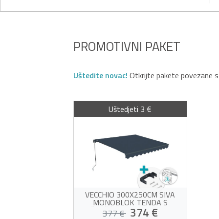
PROMOTIVNI PAKET
Uštedite novac!
Otkrijte pakete povezane 
Uštedjeti 3 €
VECCHIO 300X250CM SIVA
MONOBLOK TENDA S
PRIČVRŠĆIVANJEM NA STROP
374 €
377 €