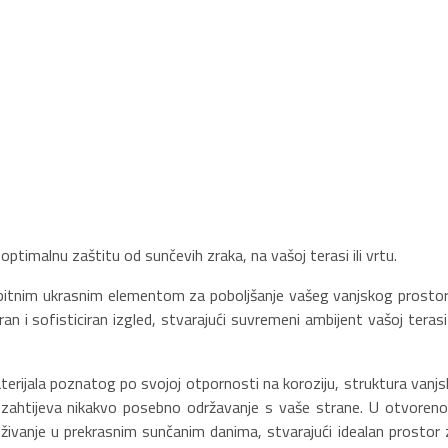
ptimalnu zaštitu od sunčevih zraka, na vašoj terasi ili vrtu.
 bitnim ukrasnim elementom za poboljšanje vašeg vanjskog prostor
 i sofisticiran izgled, stvarajući suvremeni ambijent vašoj terasi i
erijala poznatog po svojoj otpornosti na koroziju, struktura vanjs
ne zahtijeva nikakvo posebno održavanje s vaše strane. U otvoren
živanje u prekrasnim sunčanim danima, stvarajući idealan prostor 