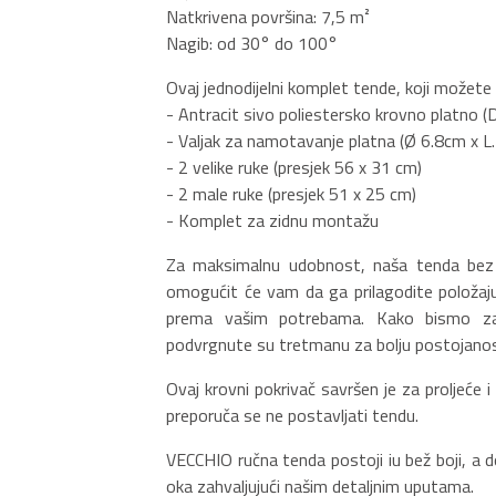
Natkrivena površina: 7,5 m²
Nagib: od 30° do 100°
Ovaj jednodijelni komplet tende, koji možete s
- Antracit sivo poliestersko krovno platno (
- Valjak za namotavanje platna (Ø 6.8cm x 
- 2 velike ruke (presjek 56 x 31 cm)
- 2 male ruke (presjek 51 x 25 cm)
- Komplet za zidnu montažu
Za maksimalnu udobnost, naša tenda bez j
omogućit će vam da ga prilagodite položaju 
prema vašim potrebama. Kako bismo zadr
podvrgnute su tretmanu za bolju postojanost b
Ovaj krovni pokrivač savršen je za proljeće i
preporuča se ne postavljati tendu.
VECCHIO ručna tenda postoji iu bež boji, a
oka zahvaljujući našim detaljnim uputama.