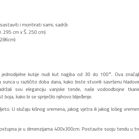
astaviti i montirati sami, sadrži:
D. 295 cm x Š. 250 cm)
L.286cm)
ednodijelne kutije nudi kut nagiba od 30 do 100°. Ova značaj
sunca u različito doba dana, kako biste stvorili savršenu hladovi
žali svu eleganciju vanjske tende, naše vodoodbojne tkani
oja, kako bi se spriječilo njihovo blijeđenje.
 ljeto. U slučaju kišnog vremena, jakog vjetra ili jakog lošeg vremen
 dostupna je u dimenzijama 400x300cm. Postavite svoju tendu u tr