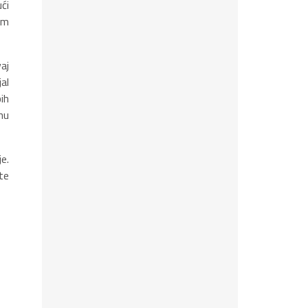
ći
im
aj
al
ih
nu
e.
te