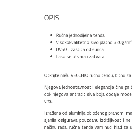
OPIS
Ručna jednodijelna tenda
Visokokvalitetno sivo platno 320g/m²
UV50+ zaštita od sunca
Lako se otvara i zatvara
Otkrijte našu VECCHIO ručnu tendu, bitnu za o
Njegova jednostavnost i elegancija čine ga
dok njegova antracit siva boja dodaje moderan
vrtu.
Izrađena od aluminija obloženog prahom, mat
sjenila osigurava pouzdanu izdržljivost i 
načinu rada, ručna tenda vam nudi hlad za u