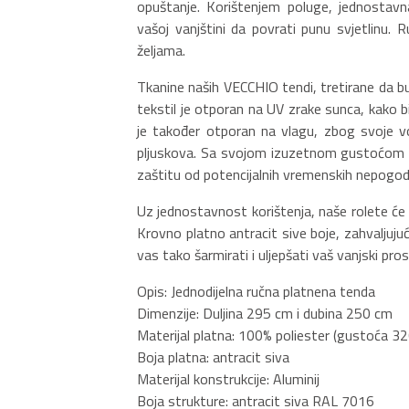
opuštanje. Korištenjem poluge, jednostavn
vašoj vanjštini da povrati punu svjetlinu. 
željama.
Tkanine naših VECCHIO tendi, tretirane da b
tekstil je otporan na UV zrake sunca, kako 
je također otporan na vlagu, zbog svoje vo
pljuskova. Sa svojom izuzetnom gustoćom 
zaštitu od potencijalnih vremenskih nepogoda
Uz jednostavnost korištenja, naše rolete ć
Krovno platno antracit sive boje, zahvaljuju
vas tako šarmirati i uljepšati vaš vanjski pros
Opis: Jednodijelna ručna platnena tenda
Dimenzije: Duljina 295 cm i dubina 250 cm
Materijal platna: 100% poliester (gustoća 3
Boja platna: antracit siva
Materijal konstrukcije: Aluminij
Boja strukture: antracit siva RAL 7016