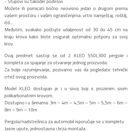
- Stupovi su također podesivi.
Možete ih pomicati bočno neovisno jedan o drugom prema
vašem prostoru i vašim ograničenjima: vrtni namještaj, roštilj,
itd...
Međutim, svakako poštujte udaljenost od 30 do 45 cm na
kraju krova kako biste osigurali optimalnu potporu za svoj
krov.
Ovaj predmet sastoji se od 2 KLEO 550L300 pergole i
kompleta za spajanje za stvaranje jednog proizvoda.
Za bolje razumijevanje, pozivamo vas da pogledate tehnički
crtež ovog proizvoda.
Model KLEO dostupan je i u sivoj boji s prozirnim sivim
polikarbonatnim krovom.
Dostupno i u širinama: 3m – 4m – 4,5m – 5m – 5,5m – 6m –
8m – 9m – 10m
Pergola/nadstrešnica za automobil isporučuje se u kompletu
Jasne upute, jednostavna i brza montaža