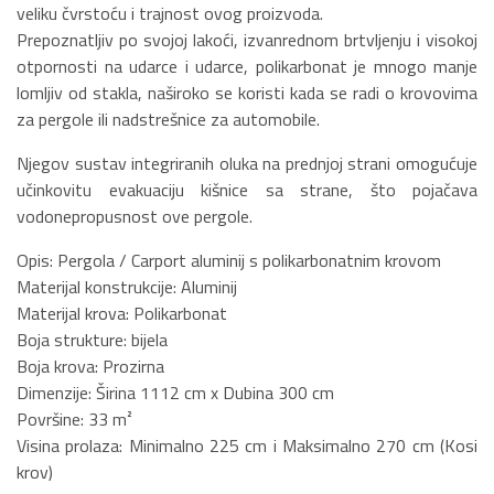
veliku čvrstoću i trajnost ovog proizvoda.
Prepoznatljiv po svojoj lakoći, izvanrednom brtvljenju i visokoj
otpornosti na udarce i udarce, polikarbonat je mnogo manje
lomljiv od stakla, naširoko se koristi kada se radi o krovovima
za pergole ili nadstrešnice za automobile.
Njegov sustav integriranih oluka na prednjoj strani omogućuje
učinkovitu evakuaciju kišnice sa strane, što pojačava
vodonepropusnost ove pergole.
Opis: Pergola / Carport aluminij s polikarbonatnim krovom
Materijal konstrukcije: Aluminij
Materijal krova: Polikarbonat
Boja strukture: bijela
Boja krova: Prozirna
Dimenzije: Širina 1112 cm x Dubina 300 cm
Površine: 33 m²
Visina prolaza: Minimalno 225 cm i Maksimalno 270 cm (Kosi
krov)