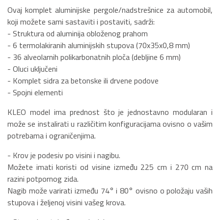
Ovaj komplet aluminijske pergole/nadstrešnice za automobil,
koji možete sami sastaviti i postaviti, sadrži:
- Struktura od aluminija obloženog prahom
- 6 termolakiranih aluminijskih stupova (70x35x0,8 mm)
- 36 alveolarnih polikarbonatnih ploča (debljine 6 mm)
- Oluci uključeni
- Komplet sidra za betonske ili drvene podove
- Spojni elementi
KLEO model ima prednost što je jednostavno modularan i
može se instalirati u različitim konfiguracijama ovisno o vašim
potrebama i ograničenjima.
- Krov je podesiv po visini i nagibu.
Možete imati koristi od visine između 225 cm i 270 cm na
razini potpornog zida.
Nagib može varirati između 74° i 80° ovisno o položaju vaših
stupova i željenoj visini vašeg krova.