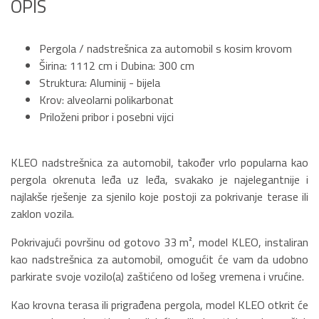
OPIS
Pergola / nadstrešnica za automobil s kosim krovom
Širina: 1112 cm i Dubina: 300 cm
Struktura: Aluminij - bijela
Krov: alveolarni polikarbonat
Priloženi pribor i posebni vijci
KLEO nadstrešnica za automobil, također vrlo popularna kao
pergola okrenuta leđa uz leđa, svakako je najelegantnije i
najlakše rješenje za sjenilo koje postoji za pokrivanje terase ili
zaklon vozila.
Pokrivajući površinu od gotovo 33 m², model KLEO, instaliran
kao nadstrešnica za automobil, omogućit će vam da udobno
parkirate svoje vozilo(a) zaštićeno od lošeg vremena i vrućine.
Kao krovna terasa ili prigrađena pergola, model KLEO otkrit će