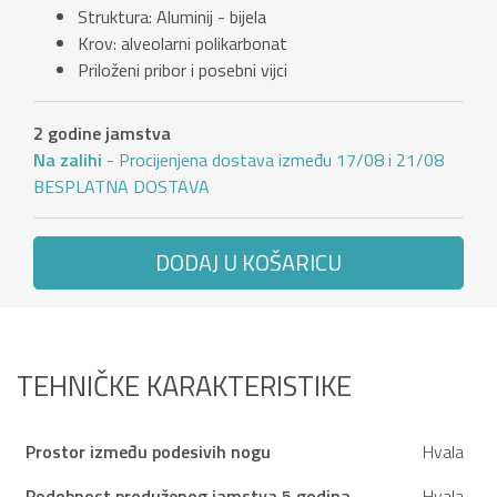
Struktura: Aluminij - bijela
Krov: alveolarni polikarbonat
Priloženi pribor i posebni vijci
2 godine jamstva
Na zalihi
- Procijenjena dostava između 17/08 i 21/08
BESPLATNA DOSTAVA
DODAJ U KOŠARICU
TEHNIČKE KARAKTERISTIKE
Prostor između podesivih nogu
Hvala
Podobnost produženog jamstva 5 godina
Hvala