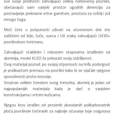
sve svoje prednosti zahvaljujući velikoj natkrivenoj površini,
obećavajući vam vanjski prostor ugodnih dimenzija za
postavljanje prekrasne vrtne garniture, prostora za roštilj i još
mnogo toga.
Moći ćete u potpunosti uživati na otvorenom dok ste
zaštićeni od kiše, tuče, sunca i UV zraka zahvaljujući UV30+
površinskom tretmanu.
Zahvaljujući stabilnim i robusnim stupovima izrađenim od
aluminija, model KLEO će pokazati svoju izdržljivost.
Ovaj materijal poznat po svojoj otpornosti na hrđu podvrgnut
je praškastom premazu na površini kako bi se ojačale njegove
sposobnosti protiv korozije.
Smatran velikim trendom ovog trenutka, aluminij je jedan od
najpopularnijih materijala kada je riječ o vanjskim
konstrukcijama i vrtnim kućicama.
Njegov krov izrađen od prozirnih alveolarnih polikarbonatnih
ploča površinski tretiranih za najbolje očuvanje boje osigurava