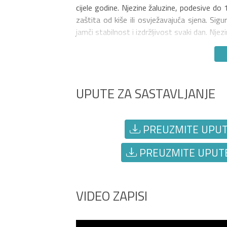
cijele godine. Njezine žaluzine, podesive d
zaštita od kiše ili osvježavajuća sjena. Si
jamči stabilnost i izdržljivost svaki dan. Nj
UPUTE ZA SASTAVLJANJE
PREUZMITE UPUTE 
PREUZMITE UPUTE 
VIDEO ZAPISI