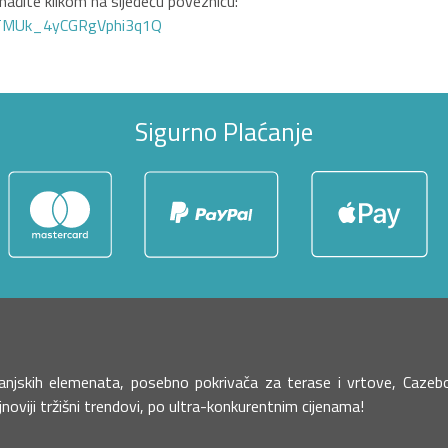
ađite klikom na sljedeću poveznicu:
GTMUk_4yCGRgVphi3q1Q
Sigurno Plaćanje
h vanjskih elemenata, posebno pokrivača za terase i vrtove, Caz
oviji tržišni trendovi, po ultra-konkurentnim cijenama!