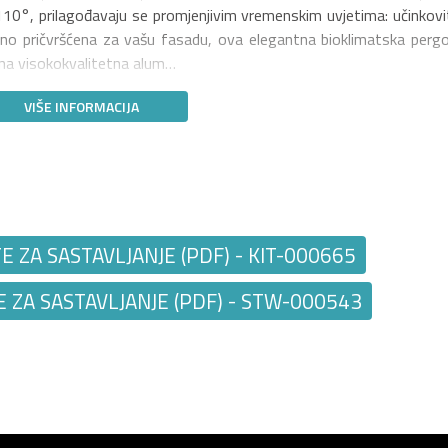
o 110°, prilagođavaju se promjenjivim vremenskim uvjetima: učinkovi
gurno pričvršćena za vašu fasadu, ova elegantna bioklimatska pergo
ezina visokokvalitetna alum…
VIŠE INFORMACIJA
ZA SASTAVLJANJE (PDF) - KIT-000665
ZA SASTAVLJANJE (PDF) - STW-000543