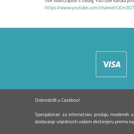
Sve videozapise s našeg YouTube kanala pron
https://www.youtube.com/channel/UCm3
Dobrodošli u Cazeboo!
Specijaliziran za internetsku prodaju moderni
dodavanje vrijednosti vašem eksterijeru prema najn