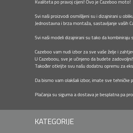
Kvaliteta po pravoj cijeni! Ovo je Cazeboo moto!
Svi naši proizvodi osmišljeni su i dizajnirani u obli
Jednostavna i brza montaža, sastavljanje vaših Caz
Svi naši modeli dizajnirani su tako da kombiniraju 
Cazeboo vam nudi izbor za sve vaše želje i zahtjev
U Cazeboou, sve je učinjeno da budete zadovoljni!
Također otkrijte svu našu dodatnu opremu za eksteri
Da bismo vam olakšali izbor, imate sve tehničke po
Plaćanja su sigurna a dostava je besplatna pa pro
KATEGORIJE