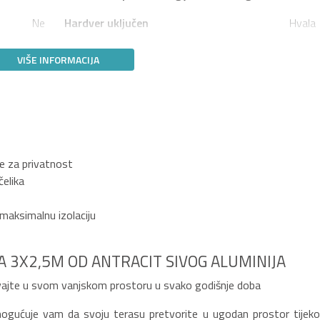
Ne
Hardver uključen
Hvala
VIŠE INFORMACIJA
ne za privatnost
čelika
maksimalnu izolaciju
 3X2,5M OD ANTRACIT SIVOG ALUMINIJA
ivajte u svom vanjskom prostoru u svako godišnje doba
mogućuje vam da svoju terasu pretvorite u ugodan prostor tijek