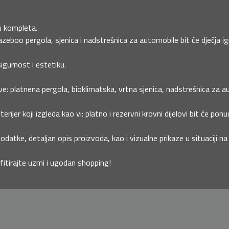
ku kompleta.
eboo pergola, sjenica i nadstrešnica za automobile bit će dječja ig
sigurnost i estetiku.
e: platnena pergola, bioklimatska, vrtna sjenica, nadstrešnica za aut
jer koji izgleda kao vi: platno i rezervni krovni dijelovi bit će ponu
datke, detaljan opis proizvoda, kao i vizualne prikaze u situaciji n
fitirajte uzmi i ugodan shopping!