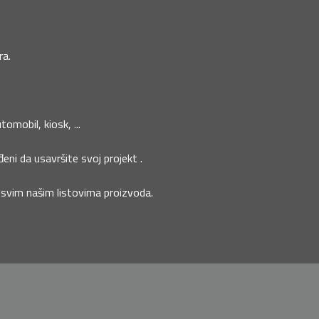
ra.
omobil, kiosk, ...
đeni da usavršite svoj projekt .
a svim našim listovima proizvoda.