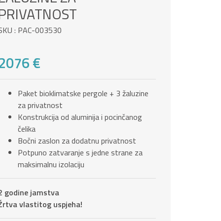
PRIVATNOST
SKU : PAC-003530
2076 €
Paket bioklimatske pergole + 3 žaluzine
za privatnost
Konstrukcija od aluminija i pocinčanog
čelika
Bočni zaslon za dodatnu privatnost
Potpuno zatvaranje s jedne strane za
maksimalnu izolaciju
2 godine jamstva
Žrtva vlastitog uspjeha!