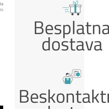
ta
la
Besplatn
dostava
Beskontakt