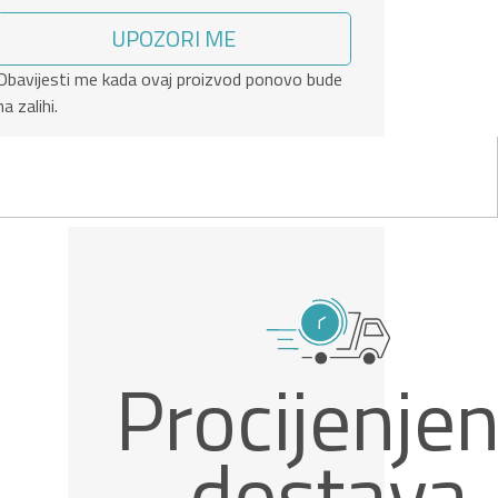
UPOZORI ME
Obavijesti me kada ovaj proizvod ponovo bude
na zalihi.
Procijenje
dostava