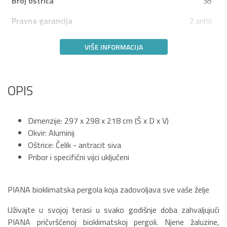
Broj oštrica
38
Pravna garancija
2 an(s)
VIŠE INFORMACIJA
OPIS
Dimenzije: 297 x 298 x 218 cm (Š x D x V)
Okvir: Aluminij
Oštrice: Čelik - antracit siva
Pribor i specifični vijci uključeni
PIANA bioklimatska pergola koja zadovoljava sve vaše želje
Uživajte u svojoj terasi u svako godišnje doba zahvaljujući
PIANA pričvršćenoj bioklimatskoj pergoli. Njene žaluzine,