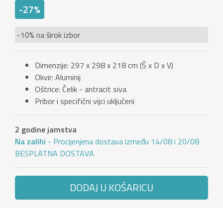
-27%
-10% na širok izbor
Dimenzije: 297 x 298 x 218 cm (Š x D x V)
Okvir: Aluminij
Oštrice: Čelik - antracit siva
Pribor i specifični vijci uključeni
2 godine jamstva
Na zalihi
- Procijenjena dostava između 14/08 i 20/08
BESPLATNA DOSTAVA
DODAJ U KOŠARICU