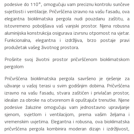
podesive do 110°, omogućuju vam preciznu kontrolu sunčeve
svjetlosti i ventilacije. Pričvršćena izravno na vašu fasadu, ova
elegantna bioklimatska pergola nudi pouzdanu zaštitu, a
istovremeno poboljšava vaš vanjski prostor. Njena robusna
aluminijska konstrukcija osigurava izvrsnu otpornost na vjetar.
Funkcionalna, elegantna i izdržljiva, brzo postaje pravi
produžetak vašeg životnog prostora.
Proširite svoj životni prostor pričvršćenom bioklimatskom
pergolom
Pričvršćena bioklimatska pergola savršeno je rješenje za
uživanje u vašoj terasi u svim godišnjim dobima. Pričvršćena
izravno na vašu fasadu, stvara zaštićen i privlačan prostor,
idealan za obroke na otvorenom ili opuštajuće trenutke. Njene
podesive žaluzine omogućuju vam jednostavno upravljanje
sjenom, svjetlom i ventilacijom, prema vašim željama i
vremenskim uvjetima. Elegantna i robusna, ova bioklimatska
pričvršćena pergola kombinira moderan dizajn i izdržljivost,