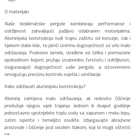
O materijalu
Naše bioklimatske pergole kombiniraju performanse i
izdržljivost zahvaljujući pažljivo odabranim materijalima.
Aluminijska konstrukcija nudi trajnu zaštitu od korozije, čak i
tijekom slabe kiše, te jamči iznimnu dugovječnost uz vrlo malo
održavanja. Podesive lamele, izrađene od čelika i premazane
epoksidnom bojom, pružaju izvanrednu čvrstoću i izdržljivost,
osiguravajući dugovječnost vaše pergole, a istovremeno
omogućuju preciznu kontrolu svjetla i ventilacije.
Kako održavati aluminijsku konstrukciju?
Aluminij zahtijeva malo održavanja, ali redovito čišćenje
produžuje njegov vijek trajanja. Jednom ili dvaput godišnje
jednostavno upotrijebite toplu vodu sa sapunom i meku krpu,
zatim isperite i temeljito osušite. Izbjegavajte abrazivne
proizvode i čišćenje pod visokim tlakom, koji bi mogli oštetiti
lak.