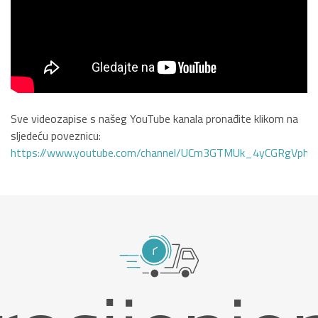
Sve videozapise s našeg YouTube kanala pronađite klikom na
sljedeću poveznicu:
https://www.youtube.com/channel/UCm3GTMUk_4yCGRgVphi