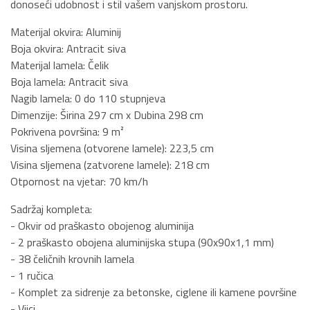
donoseći udobnost i stil vašem vanjskom prostoru.
Materijal okvira: Aluminij
Boja okvira: Antracit siva
Materijal lamela: Čelik
Boja lamela: Antracit siva
Nagib lamela: 0 do 110 stupnjeva
Dimenzije: Širina 297 cm x Dubina 298 cm
Pokrivena površina: 9 m²
Visina sljemena (otvorene lamele): 223,5 cm
Visina sljemena (zatvorene lamele): 218 cm
Otpornost na vjetar: 70 km/h
Sadržaj kompleta:
- Okvir od praškasto obojenog aluminija
- 2 praškasto obojena aluminijska stupa (90x90x1,1 mm)
- 38 čeličnih krovnih lamela
- 1 ručica
- Komplet za sidrenje za betonske, ciglene ili kamene površine
- Vijci