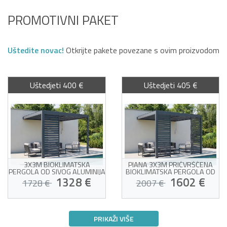
PROMOTIVNI PAKET
Uštedite novac!
Otkrijte pakete povezane s ovim proizvodom
Uštedjeti 400 €
Uštedjeti 405 €
3X3M BIOKLIMATSKA
PIANA 3X3M PRIČVRŠĆENA
PERGOLA OD SIVOG ALUMINIJA
BIOKLIMATSKA PERGOLA OD
+ 1 PARAVAN ZA PRIVATNOST
SIVOG ALUMINIJA + 2
1328 €
1602 €
1728 €
2007 €
- PIANA
PARAVANA ZA PRIVATNOST
Paket bioklimatske
Paket bioklimatske
pergole + 1 zaštitna
pergole + 2 žaluzine za
PRIKAŽI VIŠE
roleta za privatnost
privatnost