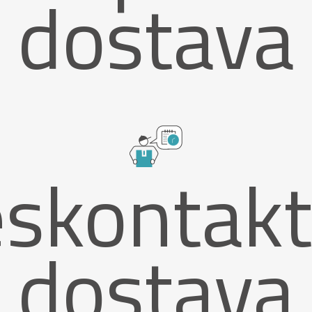
dostava
skontak
dostava