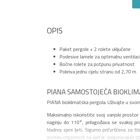
OPIS
Paket pergole + 2 rolete uključene
Podesive lamele za optimalnu ventilaci
Bočne rolete za potpunu privatnost
Pokriva jednu cijelu stranu od 2,70 m
PIANA SAMOSTOJEĆA BIOKLIM
PIANA bioklimatska pergola: Uživajte u svo
Maksimalno iskoristite svoj vanjski prosto
naginju do 110°, prilagođava se svakoj pr
hladnoj sjeni ljeti. Sigurno pričvršćena za 
izvrsnu otpornost na vjetar, osiguravajući s