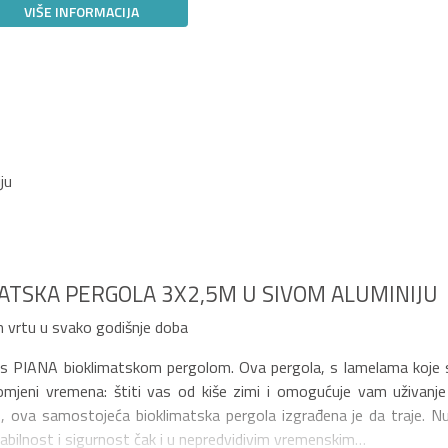
VIŠE INFORMACIJA
ju
ATSKA PERGOLA 3X2,5M U SIVOM ALUMINIJU
m vrtu u svako godišnje doba
r s PIANA bioklimatskom pergolom. Ova pergola, s lamelama koje 
omjeni vremena: štiti vas od kiše zimi i omogućuje vam uživanje
tlo, ova samostojeća bioklimatska pergola izgrađena je da traje. Nu
tabilnost i sigurnost čak i u nepredvidivim vremenskim…