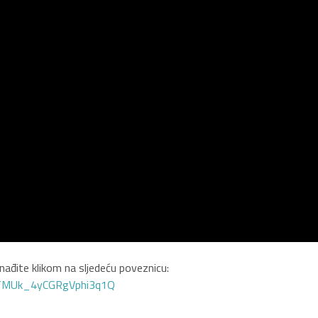
ađite klikom na sljedeću poveznicu:
GTMUk_4yCGRgVphi3q1Q