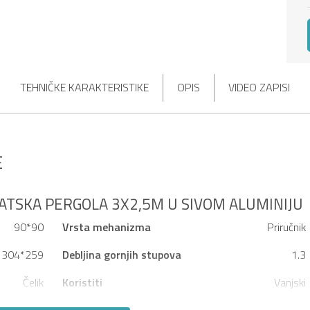
TEHNIČKE KARAKTERISTIKE
OPIS
VIDEO ZAPISI
E
ATSKA PERGOLA 3X2,5M U SIVOM ALUMINIJU
90*90
Vrsta mehanizma
Priručnik
304*259
Debljina gornjih stupova
1.3
Čelik
Koristiti
Vanjski