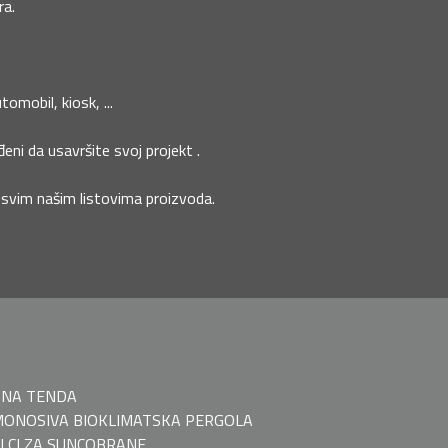
ra.
omobil, kiosk, ...
đeni da usavršite svoj projekt .
a svim našim listovima proizvoda.
ČNA TENDA
ONOSIVA BIOKLIMATSKA PERGOLA
LCI ZA SUNCOBRANE