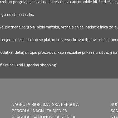
eboo pergola, sjenica i nadstrešnica za automobile bit će dječja ig
sigurnost i estetiku.
e: platnena pergola, bioklimatska, vrtna sjenica, nadstrešnica za aut
jer koji izgleda kao vi: platno i rezervni krovni dijelovi bit će ponu
datke, detaljan opis proizvoda, kao i vizualne prikaze u situaciji n
fitirajte uzmi i ugodan shopping!
NAGNUTA BIOKLIMATSKA PERGOLA
RU
PERGOLA I NAGNUTA SJENICA
SAM
PERGOLA I SAMONOSEĆA SJENICA
STA