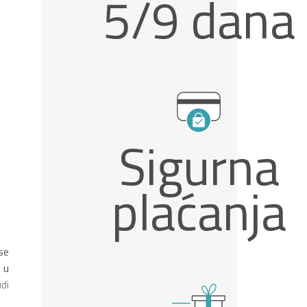
5/9 dana
Sigurna
plaćanja
se
 u
di