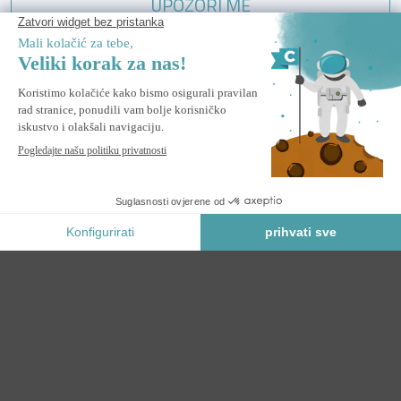
UPOZORI ME
Obavijesti me kada ovaj proizvod ponovo bude na zalihi.
Sigurno Plaćanje
KATEGORIJE