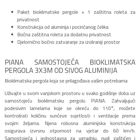
Paket bioklimatske pergole + 1 zaštitna roleta za
privatnost
Konstrukcija od aluminija i pocinčanog čelika
Bočna zaštitna roleta za dodatnu privatnost
Djelomično bočno zatvaranje za izoliraniji prostor
PIANA SAMOSTOJEĆA BIOKLIMATSKA
PERGOLA 3X3M OD SIVOG ALUMINIJA
Bioklimatska pergola koja se prilagođava vašim potrebama
Uživajte u svom vanjskom prostoru u svako godišnje doba uz
samostojeću bioklimatsku pergolu PIANA. Zahvaljujući
podesivim lamelama koje se okreću do 110°, možete
kontrolirati količinu sunčeve svjetlosti i ventilacije prema
svojim željama. Njena robusna aluminijska konstrukcija
osigurava izvrsnu otpornost na vjetar do 60 km/h.
Samostojeća i jednostavna za ugradnju, nudi zaštićen i