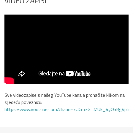
VIDEO ZAPISI
Sve videozapise s našeg YouTube kanala pronađite klikom na
sljedeću poveznicu:
https://www.youtube.com/channel/UCm3GTMUk_4yCGRgVphi