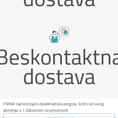
Beskontaktn
dostava
PIANA samostojeća bioklimatska pergola 3x3m od sivog
aluminija s 1 žaluzinom za privatnost