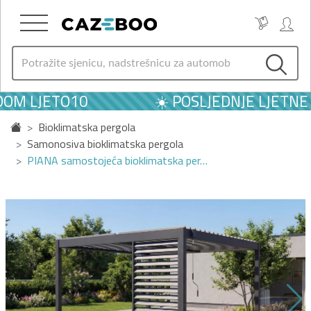
DOM LJETO10
☀️ POSLJEDNJE LJETNE 
Bioklimatska pergola
Samonosiva bioklimatska pergola
PIANA samostojeća bioklimatska per…