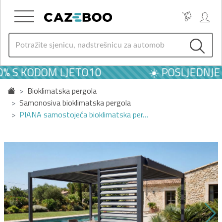
0% S KODOM LJETO10
☀️ POSLJEDNJE 
Bioklimatska pergola
Samonosiva bioklimatska pergola
PIANA samostojeća bioklimatska per…