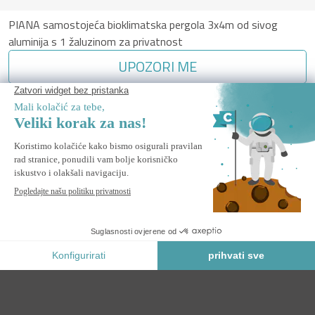
PIANA samostojeća bioklimatska pergola 3x4m od sivog
aluminija s 1 žaluzinom za privatnost
UPOZORI ME
Obavijesti me kada ovaj proizvod ponovo bude na zalihi.
Sigurno Plaćanje