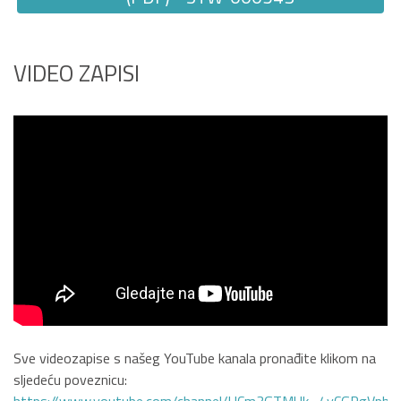
VIDEO ZAPISI
Sve videozapise s našeg YouTube kanala pronađite klikom na
sljedeću poveznicu: