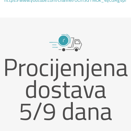
https://www.youtube.com/channel/UCm3GTMUk_4yCGRgVphi
Procijenjena
dostava
5/9 dana