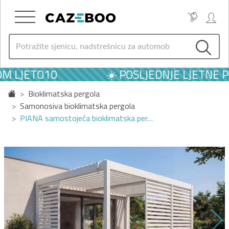
M LJETO10
☀️ POSLJEDNJE LJETNE P
Bioklimatska pergola
Samonosiva bioklimatska pergola
PIANA samostojeća bioklimatska per…