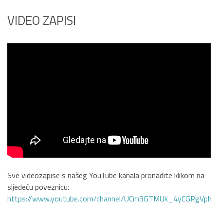
VIDEO ZAPISI
Sve videozapise s našeg YouTube kanala pronađite klikom na
sljedeću poveznicu:
https://www.youtube.com/channel/UCm3GTMUk_4yCGRgVphi