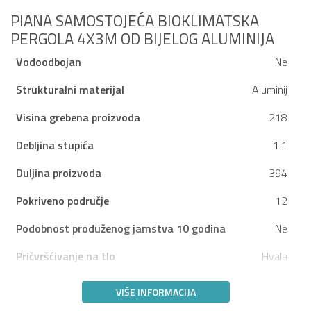
PIANA SAMOSTOJEĆA BIOKLIMATSKA
PERGOLA 4X3M OD BIJELOG ALUMINIJA
Vodoodbojan
Ne
Strukturalni materijal
Aluminij
Visina grebena proizvoda
218
Debljina stupića
1.1
Duljina proizvoda
394
Pokriveno područje
12
Podobnost produženog jamstva 10 godina
Ne
Pričvršćivanje na tlo
Hvala
VIŠE INFORMACIJA