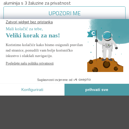
aluminija s 3 žaluzine za privatnost
UPOZORI ME
Obavijesti me kada ovaj proizvod ponovo bude na zalihi.
Sigurno Plaćanje