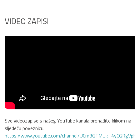
VIDEO ZAPISI
Sve videozapise s našeg YouTube kanala pronađite klikom na
sljedeću poveznicu:
https://www.youtube.com/channel/UCm3GTMUk_4yCGRgVphi