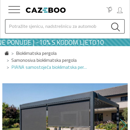
E PONUDE | -10% S KODOM LJETO10
Bioklimatska pergola
Samonosiva bioklimatska pergola
PIANA samostojeća bioklimatska per…