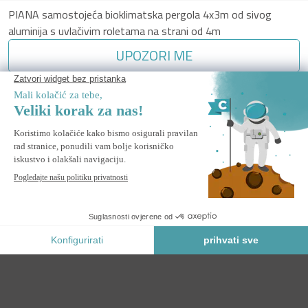
PIANA samostojeća bioklimatska pergola 4x3m od sivog
aluminija s uvlačivim roletama na strani od 4m
UPOZORI ME
Obavijesti me kada ovaj proizvod ponovo bude na zalihi.
Sigurno Plaćanje